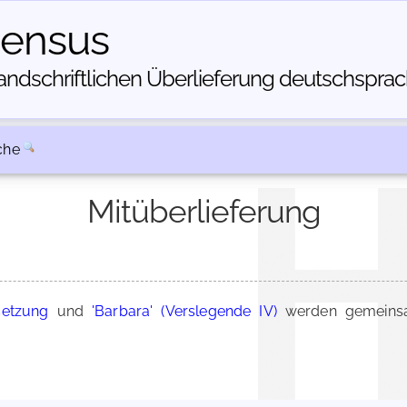
census
dschriftlichen Über­lieferung deutschsprachi
che
Mitüberlieferung
setzung
und
'Barbara' (Verslegende IV)
werden gemeinsa