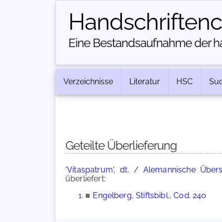
Handschriften­
Eine Bestandsaufnahme der han
Verzeichnisse
Literatur
HSC
Su
Geteilte Überlieferung
'Vitaspatrum', dt. / Alemannische Über
überliefert:
■
Engelberg, Stiftsbibl., Cod. 240