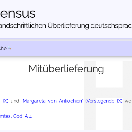
census
dschriftlichen Über­lieferung deutschsprachi
che
Mitüberlieferung
 IX)
und
'Margareta von Antiochien' (Verslegende IX)
wer
amtes, Cod. A 4