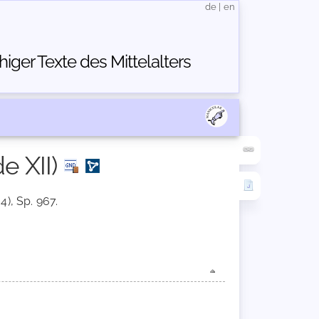
de
|
en
ger Texte des Mittelalters
e XII)
4), Sp. 967.