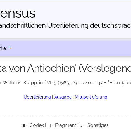
census
dschriftlichen Über­lieferung deutschsprachi
che
a von Antiochien' (Verslegend
2
2
r Williams-Krapp, in:
VL 5 (1985), Sp. 1240-1247 +
VL 11 (200
Überlieferung
|
Ausgabe
|
Mitüberlieferung
■ = Codex | □ = Fragment | ○ = Sonstiges