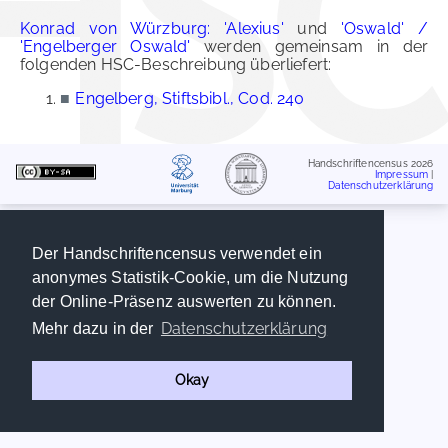
Konrad von Würzburg: 'Alexius'
und
'Oswald' /
'Engelberger Oswald'
werden gemeinsam in der
folgenden HSC-Beschreibung überliefert:
■
Engelberg, Stiftsbibl., Cod. 240
Handschriftencensus 2026
Impressum
|
Datenschutzerklärung
Der Handschriftencensus verwendet ein
anonymes Statistik-Cookie, um die Nutzung
der Online-Präsenz auswerten zu können.
Datenschutzerklärung
Mehr dazu in der
Okay