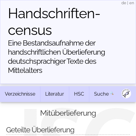
de
|
en
Handschriften­
census
Eine Bestandsaufnahme der
handschriftlichen Über­lieferung
deutschsprachiger Texte des
Mittelalters
Verzeichnisse
Literatur
HSC
Suche
Mitüberlieferung
Geteilte Überlieferung