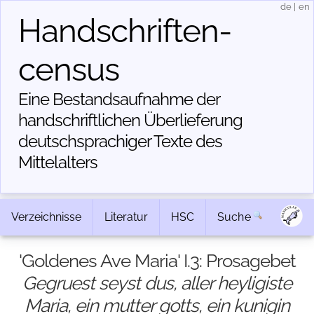
de
|
en
Handschriften­
census
Eine Bestandsaufnahme der
handschriftlichen Über­lieferung
deutschsprachiger Texte des
Mittelalters
Verzeichnisse
Literatur
HSC
Suche
'Goldenes Ave Maria' I.3: Prosagebet
Gegruest seyst dus, aller heyligiste
Maria, ein mutter gotts, ein kunigin