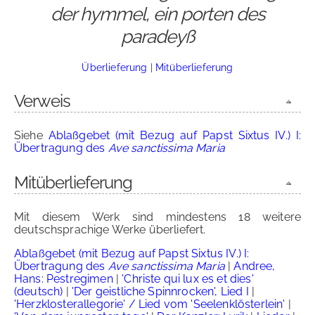
der hymmel, ein porten des
paradeyß
Überlieferung
|
Mitüberlieferung
Verweis
Siehe
Ablaßgebet (mit Bezug auf Papst Sixtus IV.) I:
Übertragung des
Ave sanctissima Maria
Mitüberlieferung
Mit diesem Werk sind mindestens 18 weitere
deutschsprachige Werke überliefert.
Ablaßgebet (mit Bezug auf Papst Sixtus IV.) I:
Übertragung des
Ave sanctissima Maria
|
Andree,
Hans: Pestregimen
|
'Christe qui lux es et dies'
(deutsch)
|
'Der geistliche Spinnrocken', Lied I
|
'Herzklosterallegorie' / Lied vom 'Seelenklösterlein'
|