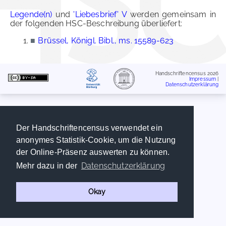
Legende(n)
und
'Liebesbrief' V
werden gemeinsam in
der folgenden HSC-Beschreibung überliefert:
■
Brüssel, Königl. Bibl., ms. 15589-623
Handschriftencensus 2026
Impressum
|
Datenschutzerklärung
Der Handschriftencensus verwendet ein
anonymes Statistik-Cookie, um die Nutzung
der Online-Präsenz auswerten zu können.
Datenschutzerklärung
Mehr dazu in der
Okay