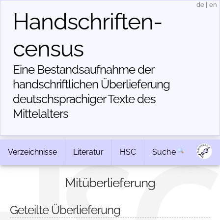
de
|
en
Handschriften­
census
Eine Bestandsaufnahme der
handschriftlichen Über­lieferung
deutschsprachiger Texte des
Mittelalters
Verzeichnisse
Literatur
HSC
Suche
Mitüberlieferung
Geteilte Überlieferung