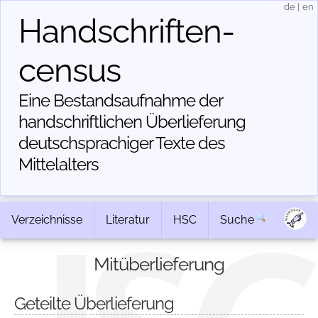
de
|
en
Handschriften­
census
Eine Bestandsaufnahme der
handschriftlichen Über­lieferung
deutschsprachiger Texte des
Mittelalters
Verzeichnisse
Literatur
HSC
Suche
Mitüberlieferung
Geteilte Überlieferung