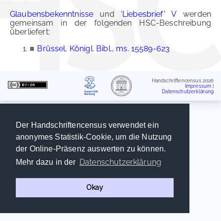
Glaubensbekenntnisse
und
'Liebesbrief' V
werden
gemeinsam in der folgenden HSC-Beschreibung
überliefert:
■
Brüssel, Königl. Bibl., ms. 15589-623
Handschriftencensus 2026
Impressum
|
Datenschutzerklärung
Der Handschriftencensus verwendet ein
anonymes Statistik-Cookie, um die Nutzung
der Online-Präsenz auswerten zu können.
Datenschutzerklärung
Mehr dazu in der
Okay