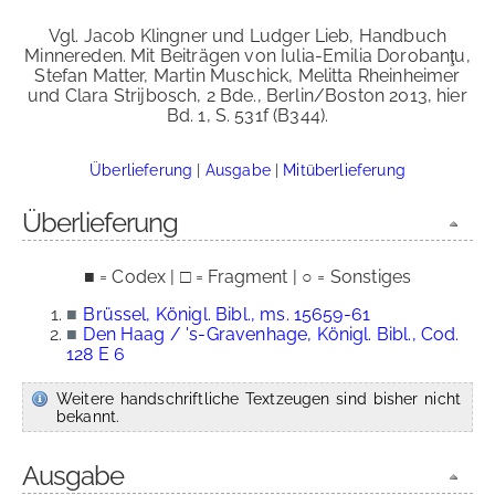
Vgl. Jacob Klingner und Ludger Lieb, Handbuch
Minnereden. Mit Beiträgen von Iulia-Emilia Dorobanţu,
Stefan Matter, Martin Muschick, Melitta Rheinheimer
und Clara Strijbosch, 2 Bde., Berlin/Boston 2013, hier
Bd. 1, S. 531f (B344).
Überlieferung
|
Ausgabe
|
Mitüberlieferung
Überlieferung
■ = Codex | □ = Fragment | ○ = Sonstiges
■
Brüssel, Königl. Bibl., ms. 15659-61
■
Den Haag / 's-Gravenhage, Königl. Bibl., Cod.
128 E 6
Weitere handschriftliche Textzeugen sind bisher nicht
bekannt.
Ausgabe