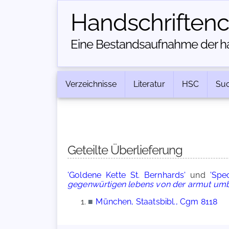
Handschriften­
Eine Bestandsaufnahme der han
Verzeichnisse
Literatur
HSC
Su
Geteilte Überlieferung
'Goldene Kette St. Bernhards'
und
'Spe
gegenwürtigen lebens von der armut umb
■
München, Staatsbibl., Cgm 8118