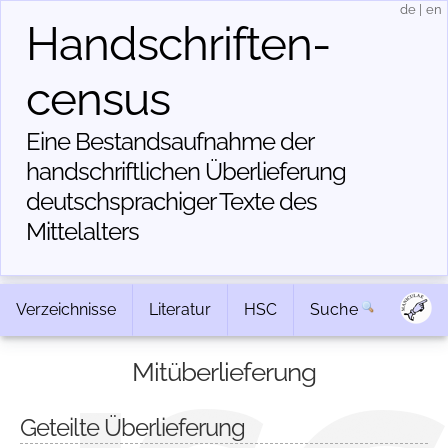
de
|
en
Handschriften­
census
Eine Bestandsaufnahme der
handschriftlichen Über­lieferung
deutschsprachiger Texte des
Mittelalters
Verzeichnisse
Literatur
HSC
Suche
Mitüberlieferung
Geteilte Überlieferung