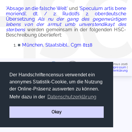
'Absage an die falsche Welt'
und
'Speculum artis bene
moriendi', dt. / 2: Rudolfs 2. oberdeutsche
Übersetzung
Als nu der gang des gegenwürtigen
lebens von der armut umb unverstendikayt des
sterbens
werden gemeinsam in der folgenden HSC-
Beschreibung überliefert:
■
München, Staatsbibl., Cgm 8118
Handschriftencensus 2026
Impressum
|
Datenschutzerklärung
Der Handschriftencensus verwendet ein
anonymes Statistik-Cookie, um die Nutzung
der Online-Präsenz auswerten zu können.
Datenschutzerklärung
Mehr dazu in der
Okay