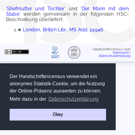
'Stiefmutter und Tochter'
und
'Der Mann mit dem
Stabe'
werden gemeinsam in der folgenden HSC-
Beschreibung überliefert:
■
London, British Libr., MS Add. 24946
Handschriftencensus 2026
Impressum
|
Datenschutzerklärung
Der Handschriftencensus verwendet ein
anonymes Statistik-Cookie, um die Nutzung
der Online-Präsenz auswerten zu können.
Datenschutzerklärung
Mehr dazu in der
Okay