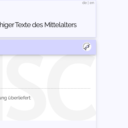
de
|
en
ger Texte des Mittelalters
g überliefert: