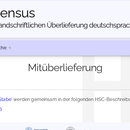
census
dschriftlichen Über­lieferung deutschsprachi
che
Mitüberlieferung
Stabe'
werden gemeinsam in der folgenden HSC-Beschreibun
6