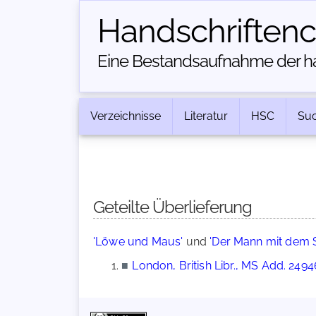
Handschriften­
Eine Bestandsaufnahme der han
Verzeichnisse
Literatur
HSC
Su
Geteilte Überlieferung
'Löwe und Maus'
und
'Der Mann mit dem 
■
London, British Libr., MS Add. 2494