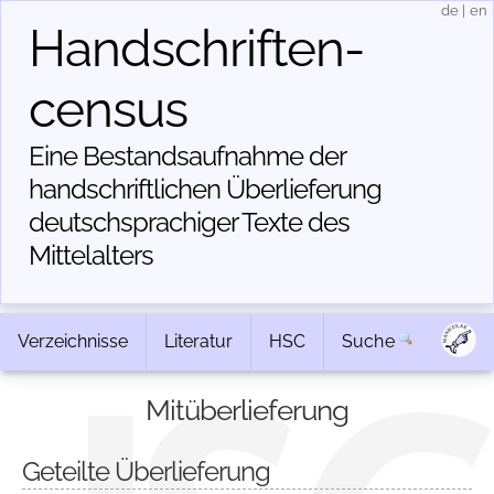
de
|
en
Handschriften­
census
Eine Bestandsaufnahme der
handschriftlichen Über­lieferung
deutschsprachiger Texte des
Mittelalters
Verzeichnisse
Literatur
HSC
Suche
Mitüberlieferung
Geteilte Überlieferung