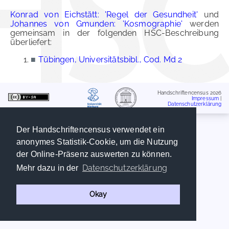
Konrad von Eichstätt: 'Regel der Gesundheit'
und
Johannes von Gmunden: 'Kosmographie'
werden
gemeinsam in der folgenden HSC-Beschreibung
überliefert:
■
Tübingen, Universitätsbibl., Cod. Md 2
Handschriftencensus 2026
Impressum
|
Datenschutzerklärung
Der Handschriftencensus verwendet ein
anonymes Statistik-Cookie, um die Nutzung
der Online-Präsenz auswerten zu können.
Datenschutzerklärung
Mehr dazu in der
Okay