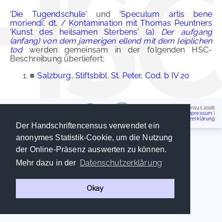
'Die Tugendschule'
und
'Speculum artis bene
moriendi', dt. / Kontamination mit Thomas Peuntners
'Kunst des heilsamen Sterbens' (a)
Der aufgang
(anfang) von dem jamerigen ellend mit dem leiplichen
tod
werden gemeinsam in der folgenden HSC-
Beschreibung überliefert:
■
Salzburg, Stiftsbibl. St. Peter, Cod. b IV 20
Handschriftencensus 2026
Impressum
|
Datenschutzerklärung
Der Handschriftencensus verwendet ein
anonymes Statistik-Cookie, um die Nutzung
der Online-Präsenz auswerten zu können.
Datenschutzerklärung
Mehr dazu in der
Okay