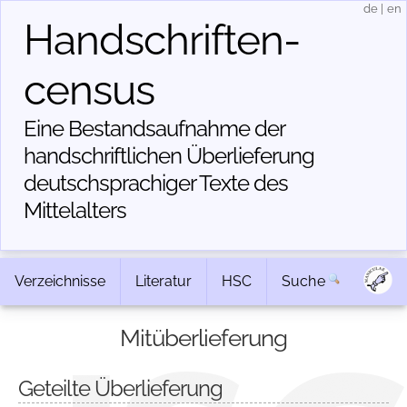
de
|
en
Handschriften­
census
Eine Bestandsaufnahme der
handschriftlichen Über­lieferung
deutschsprachiger Texte des
Mittelalters
Verzeichnisse
Literatur
HSC
Suche
Mitüberlieferung
Geteilte Überlieferung