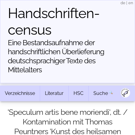
de
|
en
Handschriften­
census
Eine Bestandsaufnahme der
handschriftlichen Über­lieferung
deutschsprachiger Texte des
Mittelalters
Verzeichnisse
Literatur
HSC
Suche
'Speculum artis bene moriendi', dt. /
Kontamination mit Thomas
Peuntners 'Kunst des heilsamen