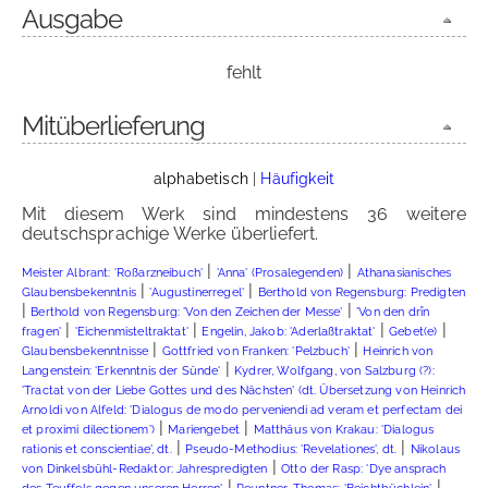
Ausgabe
fehlt
Mitüberlieferung
alphabetisch
|
Häufigkeit
Mit diesem Werk sind mindestens 36 weitere
deutschsprachige Werke überliefert.
|
|
Meister Albrant: 'Roßarzneibuch'
'Anna' (Prosalegenden)
Athanasianisches
|
|
Glaubensbekenntnis
'Augustinerregel'
Berthold von Regensburg: Predigten
|
|
Berthold von Regensburg: 'Von den Zeichen der Messe'
'Von den drîn
|
|
|
|
fragen'
'Eichenmisteltraktat'
Engelin, Jakob: 'Aderlaßtraktat'
Gebet(e)
|
|
Glaubensbekenntnisse
Gottfried von Franken: 'Pelzbuch'
Heinrich von
|
Langenstein: 'Erkenntnis der Sünde'
Kydrer, Wolfgang, von Salzburg (?):
'Tractat von der Liebe Gottes und des Nächsten' (dt. Übersetzung von Heinrich
Arnoldi von Alfeld: 'Dialogus de modo perveniendi ad veram et perfectam dei
|
|
et proximi dilectionem')
Mariengebet
Matthäus von Krakau: 'Dialogus
|
|
rationis et conscientiae', dt.
Pseudo-Methodius: 'Revelationes', dt.
Nikolaus
|
von Dinkelsbühl-Redaktor: Jahrespredigten
Otto der Rasp: 'Dye ansprach
|
|