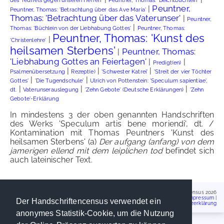
des Teuffels gegen unseren Herren'
Peuntner, Thomas: 'Beichtbüchlein'
Peuntner,
|
Peuntner, Thomas: 'Betrachtung über das Ave Maria'
Thomas: 'Betrachtung über das Vaterunser'
|
Peuntner,
|
Thomas: 'Büchlein von der Liebhabung Gottes'
Peuntner, Thomas:
Peuntner, Thomas: 'Kunst des
|
'Christenlehre'
heilsamen Sterbens'
Peuntner, Thomas:
|
'Liebhabung Gottes an Feiertagen'
|
|
Predigt(en)
|
|
|
Psalmenübersetzung
Rezept(e)
'Schwester Katrei'
'Streit der vier Töchter
|
|
Gottes'
'Die Tugendschule'
Ulrich von Pottenstein: 'Speculum sapientiae',
|
|
|
dt.
Vaterunserauslegung
'Zehn Gebote' (Deutsche Erklärungen)
'Zehn
Gebote'-Erklärung
In mindestens 3 der oben genannten Handschriften
des Werks 'Speculum artis bene moriendi', dt. /
Kontamination mit Thomas Peuntners 'Kunst des
heilsamen Sterbens' (a)
Der aufgang (anfang) von dem
jamerigen ellend mit dem leiplichen tod
befindet sich
auch lateinischer Text.
Handschriftencensus 2026
Impressum
|
Der Handschriftencensus verwendet ein
Datenschutzerklärung
anonymes Statistik-Cookie, um die Nutzung