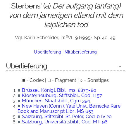
Sterbens' (a)
Der aufgang (anfang)
von dem jamerigen ellend mit dem
leiplichen tod
2
Vgl. Karin Schneider, in:
VL 9 (1995), Sp. 40-49.
Überlieferung
|
Mitüberlieferung
Überlieferung
■ = Codex | □ = Fragment | ○ = Sonstiges
■
Brüssel, Königl. Bibl., ms. 8879-80
■
Klosterneuburg, Stiftsbibl., Cod. 1157
■
München, Staatsbibl., Cgm 394
■
New Haven (Conn.), Yale Univ., Beinecke Rare
Book and Manuscript Libr., MS 653
■
Salzburg, Stiftsbibl. St. Peter, Cod. b IV 20
■
Salzburg, Universitätsbibl., Cod. M II 96