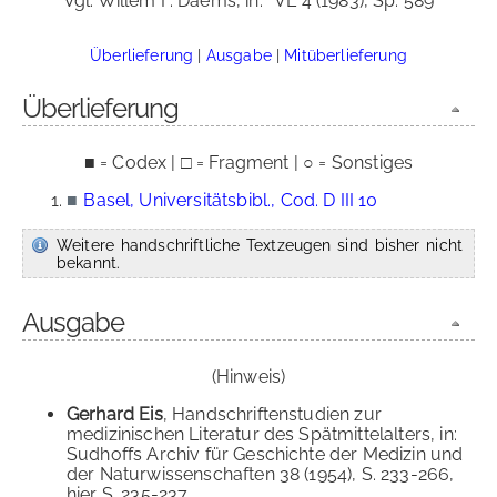
Vgl. Willem F. Daems, in:
VL 4 (1983), Sp. 589
Überlieferung
|
Ausgabe
|
Mitüberlieferung
Überlieferung
■ = Codex | □ = Fragment | ○ = Sonstiges
■
Basel, Universitätsbibl., Cod. D III 10
Weitere handschriftliche Textzeugen sind bisher nicht
bekannt.
Ausgabe
(Hinweis)
Gerhard Eis
, Handschriftenstudien zur
medizinischen Literatur des Spätmittelalters, in:
Sudhoffs Archiv für Geschichte der Medizin und
der Naturwissenschaften 38 (1954), S. 233-266,
hier S. 235-237.