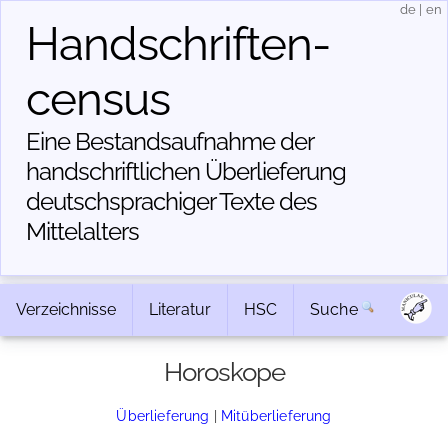
de
|
en
Handschriften­
census
Eine Bestandsaufnahme der
handschriftlichen Über­lieferung
deutschsprachiger Texte des
Mittelalters
Verzeichnisse
Literatur
HSC
Suche
Horoskope
Überlieferung
|
Mitüberlieferung