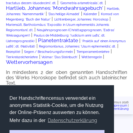
|
|
tractatus decem (duodecim)', dt.
'Geometria arismetricalis', dt.
Hartlieb, Johannes: 'Mondwahrsagebuch'
|
Hartlieb,
|
|
|
Johannes: 'Namenmantik'
'Das heilige Almadel'
Kalender
Konrad von
|
|
Megenberg: 'Buch der Natur'
Lichtenberger, Johannes: Horoskop
Mariensüß, Bartholomäus: 'Expositio in Usum ephemeridis Johannis
|
Regiomontani', dt.
Neujahrsprognosen (Christtagsprognosen, 'Esdras'
|
Weissagungen')
Paulus de Middelburg: 'Iudicium anni 1481', dt.
Planetentraktate
|
|
(Jahresprognostik)
'Praktik auf einen Anonymus
|
|
1486', dt. (Nativität)
Regiomontanus, Johannes: 'Usum ephemeridis', dt.
|
|
|
Rezept(e)
Segen / Beschwörungsformeln
Temperamentenlehre
|
|
|
Tierkreiszeichenlehre
Volmar: 'Das Steinbuch'
Wetterregeln
Wettervorhersagen
In mindestens 2 der oben genannten Handschriften
des Werks Horoskope befindet sich auch lateinischer
Text.
Der Handschriftencensus verwendet ein
Handschriftencensus 2026
anonymes Statistik-Cookie, um die Nutzung
Impressum
|
Datenschutzerklärung
der Online-Präsenz auswerten zu können.
Datenschutzerklärung
Mehr dazu in der