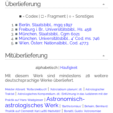
Überlieferung
■ = Codex | □ = Fragment | ○ = Sonstiges
■
Berlin, Staatsbibl., mgq 1897
■
Freiburg i. Br., Universitätsbibl., Hs. 458
■
München, Staatsbibl., Cgm 6021
■
München, Universitätsbibl., 4° Cod. ms. 746
■
Wien, Österr. Nationalbibl., Cod. 4773
Mitüberlieferung
alphabetisch
|
Häufigkeit
Mit diesem Werk sind mindestens 28 weitere
deutschsprachige Werke überliefert.
|
|
Meister Albrant: 'Roßarzneibuch'
'Astrolabium planum', dt.
Astrologischer
|
Traktat
Astrologisches Kompendium, dt.: Einführung in das Iudizieren mit der
Astronomisch-
|
Praktik auf Hans Waidgiesser
astrologisches Werk
|
|
'Bartholomäus'
Behaim, Bernhard:
|
'Praktik auf Clemendt Karl 1486 (Nativität)'
Bonatti, Guido: 'Astronomiae