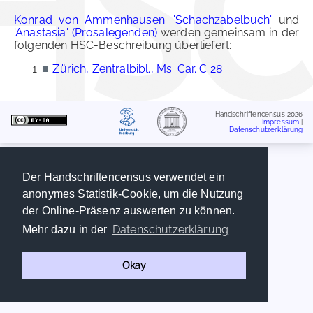
Konrad von Ammenhausen: 'Schachzabelbuch'
und
'Anastasia' (Prosalegenden)
werden gemeinsam in der
folgenden HSC-Beschreibung überliefert:
■
Zürich, Zentralbibl., Ms. Car. C 28
Handschriftencensus 2026
Impressum
|
Datenschutzerklärung
Der Handschriftencensus verwendet ein
anonymes Statistik-Cookie, um die Nutzung
der Online-Präsenz auswerten zu können.
Datenschutzerklärung
Mehr dazu in der
Okay