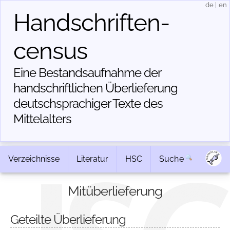
de
|
en
Handschriften­
census
Eine Bestandsaufnahme der
handschriftlichen Über­lieferung
deutschsprachiger Texte des
Mittelalters
Verzeichnisse
Literatur
HSC
Suche
Mitüberlieferung
Geteilte Überlieferung