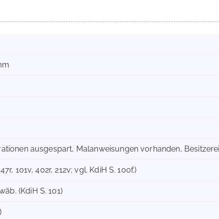
 mm
trationen ausgespart, Malanweisungen vorhanden, Besitzerein
47r, 101v, 402r, 212v; vgl. KdiH S. 100f.)
äb. (KdiH S. 101)
)