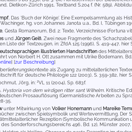
d, Dietikon-Zürich 1991, Textband S.204 f. (Nr. 589), Abbildu
umpf
, Das 'Buch der Könige'. Eine Exempelsammlung als Histo
achinger, hg. von Johannes Janota u.a., Bd. I, Tübingen 1992
ke
, Gesta Romanorum, Bd. 2: Texte, Verzeichnisse (Fortuna vitr
es
und
Jürgen Geiß
, Zwei neue Fragmente des 'Schachzabe
en Liste der Textzeugen, in: ZfdA 125 (1996), S. 419-447, hier S.
eutschsprachigen illustrierten Handschriften
des Mittelalte
ührt von Norbert H. Ott zusammen mit Ulrike Bodemann, Bd. 3,
nline
] [
zur Beschreibung
]
Überlieferungskontexte als Zugang zu mittelalterlichen Texte
eitschrift für deutsche Philologie 122 (2003), S. 359-382, hier S
2
ochmut, Jörg, in:
VL 11 (2004), Sp. 683f.
ß
,
Hystoria von dem wirdigen ritter sant Wilhelm
. Kritische 
eutschen Prosaauflösung (Germanistische Arbeiten zu Sprac
28-35.
ow
unter Mitwirkung von
Volker Honemann
und
Mareike Te
ücher zwischen Spielsymbolik und Wertevermittlung. Der S
ätmittelalterlicher Rezeption (Symbolische Kommunikation 
e des Sonderforschungsbereichs 496, Bd. 12), Münster 2007, 