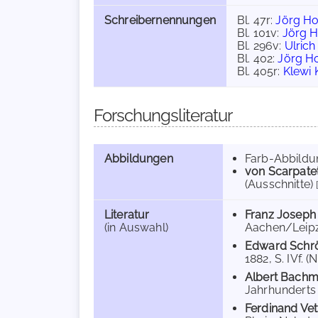
Schreibernennungen
Bl. 47r:
Jörg H
Bl. 101v:
Jörg 
Bl. 296v:
Ulrich
Bl. 402:
Jörg H
Bl. 405r:
Klewi 
Forschungsliteratur
Abbildungen
Farb-Abbild
von Scarpatet
(Ausschnitte)
Literatur
Franz Josep
(in Auswahl)
Aachen/Leipzi
Edward Schr
1882, S. IVf. (Nr
Albert Bach
Jahrhunderts (
Ferdinand Vet