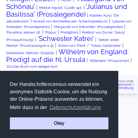
'Hester'
Schönau'
'Julianus und
|
|
Meister Ingold: 'Guldîn spil'
Basilissa' (Prosalegende)
|
Kistener, Kunz: 'Die
|
|
Jakobsbrüder'
Konrad von Ammenhausen: 'Schachzabelbuch'
'Lidwina von
|
|
Schiedam' (Prosalegenden)
'Margareta von Antiochien' (Prosalegenden)
|
|
|
'Paradisus animae', dt.
'Pilatus'
Predigt(en)
Reinbot von Durne: 'Georg'
'Schwester Katrei'
|
|
(Prosaauflösung)
'Sieben weise
|
|
Meister' (Prosafassungen a-g)
'Simon von Trient' / 'Tobias-Geständnis'
Wilhelm von England:
|
Steinhöwel, Heinrich: 'Griseldis'
Predigt auf die hl. Ursula
|
|
'Willehalm' (Prosaroman)
'Zürcher Buch vom heiligen Karl'
Handschriftencensus 2026
Der Handschriftencensus verwendet ein
Impressum
|
Datenschutzerklärung
anonymes Statistik-Cookie, um die Nutzung
der Online-Präsenz auswerten zu können.
Datenschutzerklärung
Mehr dazu in der
Okay