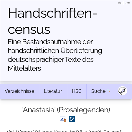
de
|
en
Handschriften­
census
Eine Bestandsaufnahme der
handschriftlichen Über­lieferung
deutschsprachiger Texte des
Mittelalters
Verzeichnisse
Literatur
HSC
Suche
'Anastasia' (Prosalegenden)
2