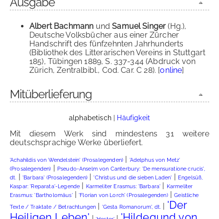
Ausgabe
Albert Bachmann
und
Samuel Singer
(Hg.),
Deutsche Volksbücher aus einer Zürcher
Handschrift des fünfzehnten Jahrhunderts
(Bibliothek des Litterarischen Vereins in Stuttgart
185), Tübingen 1889, S. 337-344 (Abdruck von
Zürich, Zentralbibl., Cod. Car. C 28). [
online
]
Mitüberlieferung
alphabetisch
|
Häufigkeit
Mit diesem Werk sind mindestens 31 weitere
deutschsprachige Werke überliefert.
|
'Achahildis von Wendelstein' (Prosalegenden)
'Adelphus von Metz'
|
(Prosalegenden)
Pseudo-Anselm von Canterbury: 'De mensuratione crucis',
|
|
|
dt.
'Barbara' (Prosalegenden)
'Christus und die sieben Laden'
Engelsüß,
|
|
Kaspar: 'Reparata'-Legende
Karmeliter Erasmus: 'Barbara'
Karmeliter
|
|
Erasmus: 'Bartholomäus'
'Florian von Lorch' (Prosalegenden)
Geistliche
'Der
|
|
Texte / Traktate / Betrachtungen
'Gesta Romanorum', dt.
Heiligen Leben'
'Hildegund von
|
|