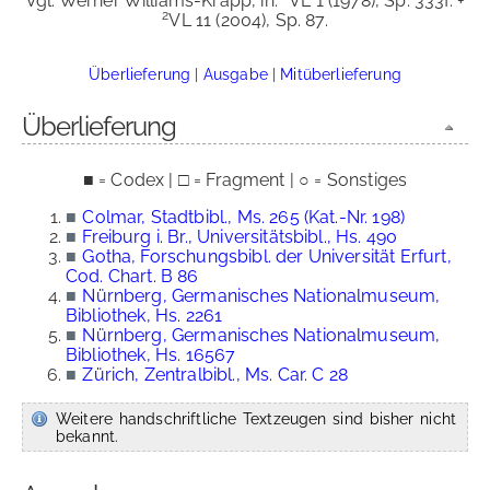
Vgl. Werner Williams-Krapp, in:
VL 1 (1978), Sp. 333f. +
2
VL 11 (2004), Sp. 87.
Überlieferung
|
Ausgabe
|
Mitüberlieferung
Überlieferung
■ = Codex | □ = Fragment | ○ = Sonstiges
■
Colmar, Stadtbibl., Ms. 265 (Kat.-Nr. 198)
■
Freiburg i. Br., Universitätsbibl., Hs. 490
■
Gotha, Forschungsbibl. der Universität Erfurt,
Cod. Chart. B 86
■
Nürnberg, Germanisches Nationalmuseum,
Bibliothek, Hs. 2261
■
Nürnberg, Germanisches Nationalmuseum,
Bibliothek, Hs. 16567
■
Zürich, Zentralbibl., Ms. Car. C 28
Weitere handschriftliche Textzeugen sind bisher nicht
bekannt.