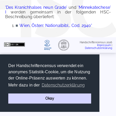
'Des Kranichhalses neun Grade'
und
'Minnekatechese'
I
werden gemeinsam in der folgenden HSC-
Beschreibung überliefert:
■
Wien, Österr. Nationalbibl., Cod. 2940*
Handschriftencensus 2026
Impressum
|
Datenschutzerklärung
Der Handschriftencensus verwendet ein
anonymes Statistik-Cookie, um die Nutzung
der Online-Präsenz auswerten zu können.
Datenschutzerklärung
Mehr dazu in der
Okay