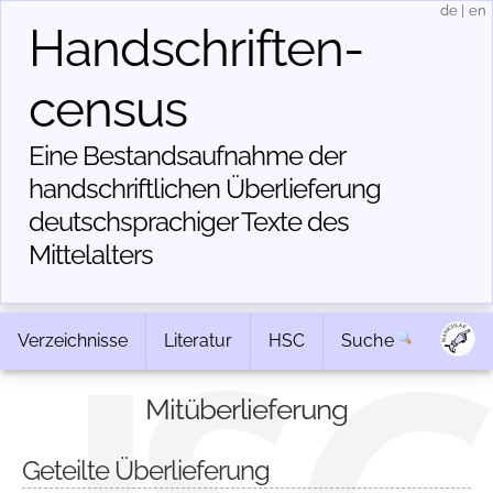
de
|
en
Handschriften­
census
Eine Bestandsaufnahme der
handschriftlichen Über­lieferung
deutschsprachiger Texte des
Mittelalters
Verzeichnisse
Literatur
HSC
Suche
Mitüberlieferung
Geteilte Überlieferung