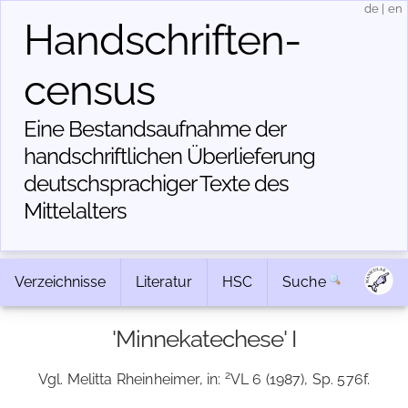
de
|
en
Handschriften­
census
Eine Bestandsaufnahme der
handschriftlichen Über­lieferung
deutschsprachiger Texte des
Mittelalters
Verzeichnisse
Literatur
HSC
Suche
'Minnekatechese' I
2
Vgl. Melitta Rheinheimer, in:
VL 6 (1987), Sp. 576f.