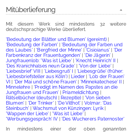
Mitüberlieferung
Mit diesem Werk sind mindestens 32 weitere
deutschsprachige Werke überliefert.
'Bedeutung der Blätter und Blumen' (gereimt)
|
'Bedeutung der Farben'
|
'Bedeutung der Farben und
des Laubes'
|
'Bergfried der Minne'
|
'Cisioianus'
|
'Der
Farbenkranz der Frauentugenden'
|
'Die Jägerin'
|
Jungfrauenlob: 'Was ist Liebe'
|
'Knecht Heinrich' II
|
'Des Kranichhalses neun Grade'
|
'Von der Liebe'
|
'Liebesbrief' VIII
|
'Liebesgruß' I
|
'Liebesgrüße' (früher:
'Liebesbriefsteller aus Köln')
|
Lieder
|
'Lob der Frauen'
VI
|
'Der Mai und schöne Frauen'
|
'Minnekatechese' II
|
Minnelehre
|
'Predigt im Namen des Papstes an die
Jungfrauen und Frauen'
|
Priameldichtung
|
Rätselbücher (deutsch)
|
Rezept(e)
|
'Von sieben
Blumen'
|
'Der Trinker'
|
'De Vilthot'
|
Volmar: 'Das
Steinbuch'
|
Wachsmut von Künzingen: Lyrik
|
'Wappen der Liebe'
|
'Was ist Liebe'
|
'Werbungsgespräch' IV
|
'Des Wucherers Paternoster'
In mindestens einer der oben genannten