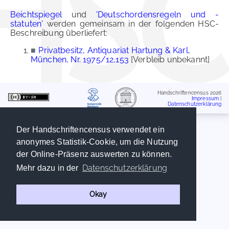
Beichtspiegel
und
'Deutschordensregeln und -
statuten'
werden gemeinsam in der folgenden HSC-
Beschreibung überliefert:
■
Privatbesitz, Antiquariat Hartung & Karl,
München, Nr. 1975/12,153
[Verbleib unbekannt]
Handschriftencensus 2026
Impressum
|
Datenschutzerklärung
Der Handschriftencensus verwendet ein
anonymes Statistik-Cookie, um die Nutzung
der Online-Präsenz auswerten zu können.
Datenschutzerklärung
Mehr dazu in der
Okay