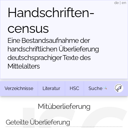
de
|
en
Handschriften­
census
Eine Bestandsaufnahme der
handschriftlichen Über­lieferung
deutschsprachiger Texte des
Mittelalters
Verzeichnisse
Literatur
HSC
Suche
Mitüberlieferung
Geteilte Überlieferung