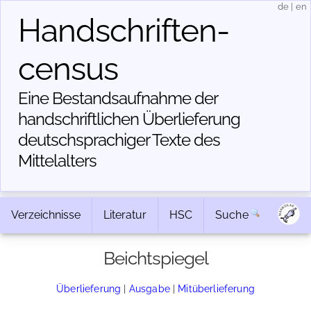
de
|
en
Handschriften­
census
Eine Bestandsaufnahme der
handschriftlichen Über­lieferung
deutschsprachiger Texte des
Mittelalters
Verzeichnisse
Literatur
HSC
Suche
Beichtspiegel
Überlieferung
|
Ausgabe
|
Mitüberlieferung