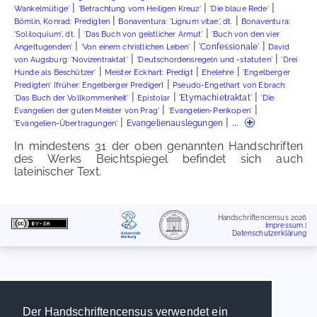
|
|
|
Wankelmütige'
'Betrachtung vom Heiligen Kreuz'
'Die blaue Rede'
|
|
Bömlin, Konrad: Predigten
Bonaventura: 'Lignum vitae', dt.
Bonaventura:
|
|
'Soliloquium', dt.
'Das Buch von geistlicher Armut'
'Buch von den vier
|
|
|
'Confessionale'
Angeltugenden'
'Von einem christlichen Leben'
David
|
|
von Augsburg: 'Novizentraktat'
'Deutschordensregeln und -statuten'
'Drei
|
|
|
Hunde als Beschützer'
Meister Eckhart: Predigt
Ehelehre
'Engelberger
|
Predigten' [früher: Engelberger Prediger]
Pseudo-Engelhart von Ebrach:
|
|
|
'Etymachietraktat'
'Das Buch der Vollkommenheit'
Epistolar
'Die
|
|
Evangelien der guten Meister von Prag'
'Evangelien-Perikopen'
|
| ...
Evangelienauslegungen
'Evangelien-Übertragungen'
In mindestens 31 der oben genannten Handschriften
des Werks Beichtspiegel befindet sich auch
lateinischer Text.
Handschriftencensus 2026
Impressum
|
Datenschutzerklärung
Der Handschriftencensus verwendet ein