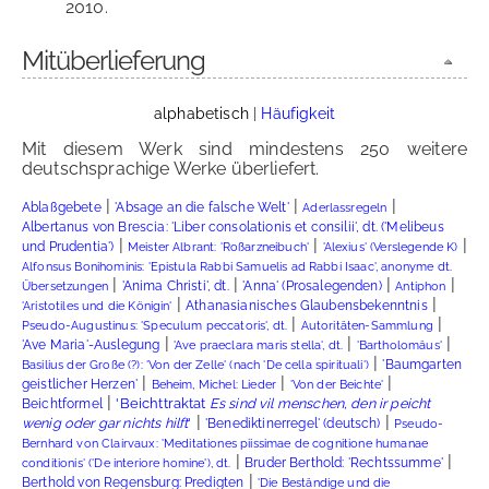
2010.
Mitüberlieferung
alphabetisch
|
Häufigkeit
Mit diesem Werk sind mindestens 250 weitere
deutschsprachige Werke überliefert.
|
|
|
Ablaßgebete
'Absage an die falsche Welt'
Aderlassregeln
Albertanus von Brescia: 'Liber consolationis et consilii', dt. ('Melibeus
|
|
|
und Prudentia')
Meister Albrant: 'Roßarzneibuch'
'Alexius' (Verslegende K)
Alfonsus Bonihominis: 'Epistula Rabbi Samuelis ad Rabbi Isaac', anonyme dt.
|
|
|
|
'Anima Christi', dt.
'Anna' (Prosalegenden)
Übersetzungen
Antiphon
|
|
Athanasianisches Glaubensbekenntnis
'Aristotiles und die Königin'
|
|
Pseudo-Augustinus: 'Speculum peccatoris', dt.
Autoritäten-Sammlung
|
|
|
'Ave Maria'-Auslegung
'Ave praeclara maris stella', dt.
'Bartholomäus'
|
'Baumgarten
Basilius der Große (?): 'Von der Zelle' (nach 'De cella spirituali')
|
|
|
geistlicher Herzen'
Beheim, Michel: Lieder
'Von der Beichte'
|
'Beichttraktat
Es sind vil menschen, den ir peicht
Beichtformel
|
|
wenig oder gar nichts hilft
'
'Benediktinerregel' (deutsch)
Pseudo-
Bernhard von Clairvaux: 'Meditationes piissimae de cognitione humanae
|
|
Bruder Berthold: 'Rechtssumme'
conditionis' ('De interiore homine'), dt.
|
Berthold von Regensburg: Predigten
'Die Beständige und die