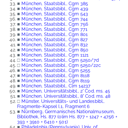
■
München, Staatsbibl., Cgm 385
■
München, Staatsbibl., Cgm 439
■
München, Staatsbibl., Cgm 543
■
München, Staatsbibl., Cgm 744
■
München, Staatsbibl., Cgm 756
■
München, Staatsbibl., Cgm 771
■
München, Staatsbibl., Cgm 801
■
München, Staatsbibl., Cgm 827
■
München, Staatsbibl., Cgm 832
■
München, Staatsbibl., Cgm 850
■
München, Staatsbibl., Cgm 1121
□
München, Staatsbibl., Cgm 5250/7d
□
München, Staatsbibl., Cgm 5250/22c
■
München, Staatsbibl., Cgm 5255
■
München, Staatsbibl., Cgm 8118
■
München, Staatsbibl., Cgm 8119
■
München, Staatsbibl., Clm 14237
■
München, Universitätsbibl., 2° Cod. ms. 45
■
München, Universitätsbibl., 8° Cod. ms. 48
□
Münster, Universitäts- und Landesbibl.,
Fragmente-Kapsel I,1, Fragment 6
■
Nürnberg, Germanisches Nationalmuseum,
Bibliothek, Hs. 877 (olim Hs. 877 + 1247 + 4756 +
393 + 3910 + 6410 + 501)
■
Philadelphia (Pennsylvania), Univ. of