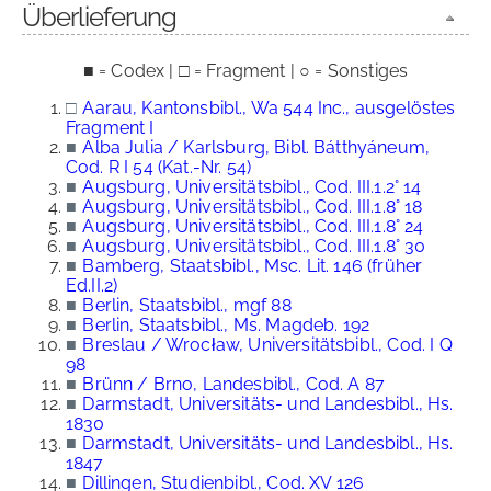
Überlieferung
■ = Codex | □ = Fragment | ○ = Sonstiges
□
Aarau, Kantonsbibl., Wa 544 Inc., ausgelöstes
Fragment I
■
Alba Julia / Karlsburg, Bibl. Bátthyáneum,
Cod. R I 54 (Kat.-Nr. 54)
■
Augsburg, Universitätsbibl., Cod. III.1.2° 14
■
Augsburg, Universitätsbibl., Cod. III.1.8° 18
■
Augsburg, Universitätsbibl., Cod. III.1.8° 24
■
Augsburg, Universitätsbibl., Cod. III.1.8° 30
■
Bamberg, Staatsbibl., Msc. Lit. 146 (früher
Ed.II.2)
■
Berlin, Staatsbibl., mgf 88
■
Berlin, Staatsbibl., Ms. Magdeb. 192
■
Breslau / Wrocław, Universitätsbibl., Cod. I Q
98
■
Brünn / Brno, Landesbibl., Cod. A 87
■
Darmstadt, Universitäts- und Landesbibl., Hs.
1830
■
Darmstadt, Universitäts- und Landesbibl., Hs.
1847
■
Dillingen, Studienbibl., Cod. XV 126