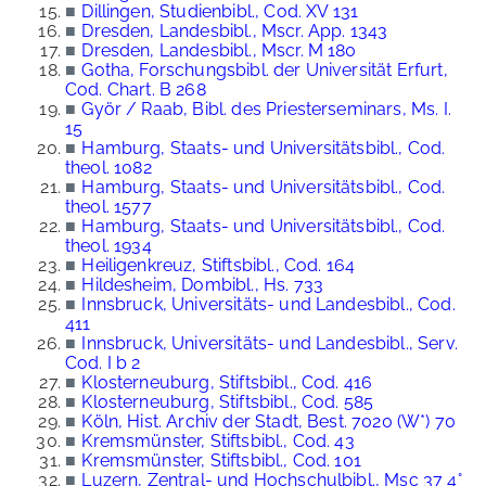
■
Dillingen, Studienbibl., Cod. XV 131
■
Dresden, Landesbibl., Mscr. App. 1343
■
Dresden, Landesbibl., Mscr. M 180
■
Gotha, Forschungsbibl. der Universität Erfurt,
Cod. Chart. B 268
■
Györ / Raab, Bibl. des Priesterseminars, Ms. I.
15
■
Hamburg, Staats- und Universitätsbibl., Cod.
theol. 1082
■
Hamburg, Staats- und Universitätsbibl., Cod.
theol. 1577
■
Hamburg, Staats- und Universitätsbibl., Cod.
theol. 1934
■
Heiligenkreuz, Stiftsbibl., Cod. 164
■
Hildesheim, Dombibl., Hs. 733
■
Innsbruck, Universitäts- und Landesbibl., Cod.
411
■
Innsbruck, Universitäts- und Landesbibl., Serv.
Cod. I b 2
■
Klosterneuburg, Stiftsbibl., Cod. 416
■
Klosterneuburg, Stiftsbibl., Cod. 585
■
Köln, Hist. Archiv der Stadt, Best. 7020 (W*) 70
■
Kremsmünster, Stiftsbibl., Cod. 43
■
Kremsmünster, Stiftsbibl., Cod. 101
■
Luzern, Zentral- und Hochschulbibl., Msc 37 4°