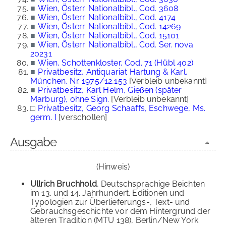
■
Wien, Österr. Nationalbibl., Cod. 3608
■
Wien, Österr. Nationalbibl., Cod. 4174
■
Wien, Österr. Nationalbibl., Cod. 14269
■
Wien, Österr. Nationalbibl., Cod. 15101
■
Wien, Österr. Nationalbibl., Cod. Ser. nova
20231
■
Wien, Schottenkloster, Cod. 71 (Hübl 402)
■
Privatbesitz, Antiquariat Hartung & Karl,
München, Nr. 1975/12,153
[Verbleib unbekannt]
■
Privatbesitz, Karl Helm, Gießen (später
Marburg), ohne Sign.
[Verbleib unbekannt]
□
Privatbesitz, Georg Schaaffs, Eschwege, Ms.
germ. I
[verschollen]
Ausgabe
(Hinweis)
Ullrich Bruchhold
, Deutschsprachige Beichten
im 13. und 14. Jahrhundert. Editionen und
Typologien zur Überlieferungs-, Text- und
Gebrauchsgeschichte vor dem Hintergrund der
älteren Tradition (MTU 138), Berlin/New York