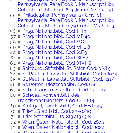
Pennsylvania, Rare Book & Manuscript Libr.
Collections, Ms. Cod. 824 (früher Ms. Ger. 4)
■
Philadelphia (Pennsylvania), Univ. of
Pennsylvania, Rare Book & Manuscript Libr.
Collections, Ms. Cod. 1079 (früher Ms. Ger. 3)
■
Prag, Nationalbibl., Cod. I.H.3
■
Prag, Nationalbibl., Cod. V.E.4c
■
Prag, Nationalbibl., Cod. V.G.1
■
Prag, Nationalbibl., Cod. VII.E.8
■
Prag, Nationalbibl., Cod. X.F.9
■
Prag, Nationalbibl., Cod. XI.F.7
■
Prag, Nationalbibl., Cod. XIV.F.8
■
Salzburg, Stiftsbibl. St. Peter, Cod. b VI 5
■
St. Paul im Lavanttal, Stiftsbibl., Cod. 180/4
■
St. Paul im Lavanttal, Stiftsbibl., Cod. 321/4
■
St. Pölten, Diözesanbibl., Cod. 66
■
Schaffhausen, Stadtbibl., Cod. Gen. 12
■
Schwaz, Konventbibl. des
Franziskanerklosters, Cod. Q I/1.14
■
Stuttgart, Landesbibl., Cod. HB I 149
■
Trient, Stadtbibl., Cod. 2350/10
■
Trier, Stadtbibl., Hs. 813/1343 8°
■
Wien, Österr. Nationalbibl., Cod. 2875
■
Wien, Österr. Nationalbibl., Cod. 3027
■
Wien, Österr. Nationalbibl., Cod. 3030