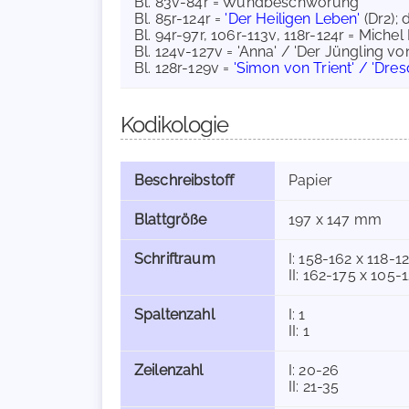
Bl. 83v-84r = Wundbeschwörung
Bl. 85r-124r =
'Der Heiligen Leben'
(Dr2); d
Bl. 94r-97r, 106r-113v, 118r-124r = Miche
Bl. 124v-127v = 'Anna' / 'Der Jüngling v
Bl. 128r-129v =
'Simon von Trient' / 'Dre
Kodikologie
Beschreibstoff
Papier
Blattgröße
197 x 147 mm
Schriftraum
I: 158-162 x 118-
II: 162-175 x 105
Spaltenzahl
I: 1
II: 1
Zeilenzahl
I: 20-26
II: 21-35