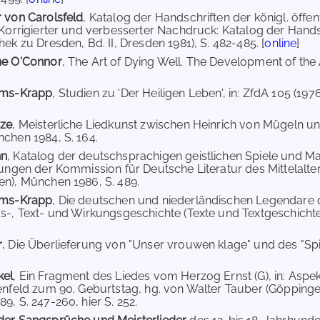
 von Carolsfeld
, Katalog der Handschriften der königl. öffent
(Korrigierter und verbesserter Nachdruck: Katalog der Hand
ek zu Dresden, Bd. II, Dresden 1981), S. 482-485. [
online
]
ne O'Connor
, The Art of Dying Well. The Development of the
ams-Krapp
, Studien zu 'Der Heiligen Leben', in: ZfdA 105 (1976),
nze
, Meisterliche Liedkunst zwischen Heinrich von Mügeln un
chen 1984, S. 164.
nn
, Katalog der deutschsprachigen geistlichen Spiele und Ma
hungen der Kommission für Deutsche Literatur des Mittelalt
n), München 1986, S. 489.
ams-Krapp
, Die deutschen und niederländischen Legendare de
s-, Text- und Wirkungsgeschichte (Texte und Textgeschichte 2
r
, Die Überlieferung von "Unser vrouwen klage" und des "Spi
kel
, Ein Fragment des Liedes vom Herzog Ernst (G), in: Aspek
enfeld zum 90. Geburtstag, hg. von Walter Tauber (Göppinger
9, S. 247-260, hier S. 252.