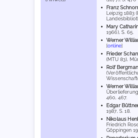
Franz Schnorr
Leipzig 1883 
Landesbiblioth
Mary Cathari
1966), S. 65.
Werner Willi
[
online
]
Frieder Scha
(MTU 83), Mün
Rolf Bergma
(Veröffentlic
Wissenschafte
Werner Willi
Überlieferung
460, 467.
Edgar Büttne
1987, S. 18.
Nikolaus Hen
Friedrich Ros
Göppingen 198