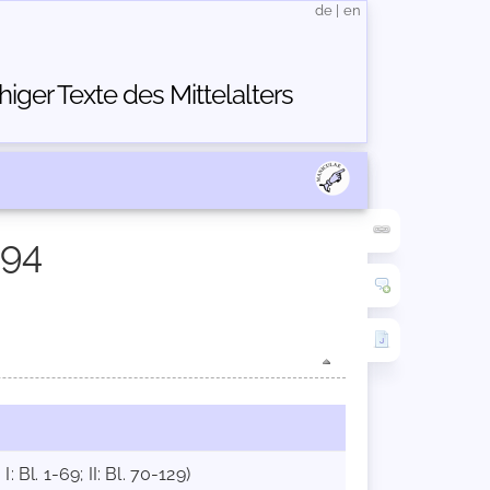
de
|
en
ger Texte des Mittelalters
594
 Bl. 1-69; II: Bl. 70-129)