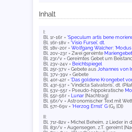
Inhalt
I:
Bl. 1r-16r =
'Speculum artis bene moriendi
Bl. 16r-18v =
'Visio Fursei', dt.
Bl. 18v-20r =
Wolfgang Walcher
:
'Modus 
Bl. 20v-23r = Zwei gereimte
Mariengebe
Bl. 23r/v = Gereimtes Gebet um Beistan
Bl. 23v-24v =
Beichtspiegel
Bl. 25r-37v = Gebete aus
Johannes von I
Bl. 37v-39v = Gebete
Bl. 40r-42r =
'Das goldene Krongebet vo
Bl. 43r-53r = 'Vindicta Salvatoris', dt. (
Bl. 53v-55r = Pseudo-hippokratische
Mo
Bl. 55r-56r =
Lunar
[Nachtrag]
Bl. 56r/v = Astronomischer Text mit Wet
Bl. 57r-69v =
'Herzog Ernst' G
(G
[D])
2
II:
Bl. 71r-82v = Michel Beheim, 2 Lieder in
Bl. 83r/v = Augensegen, z.T. gereimt [Na