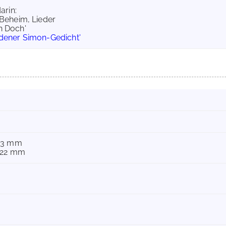
arin:
l Beheim, Lieder
on Doch'
sdener Simon-Gedicht'
123 mm
-122 mm