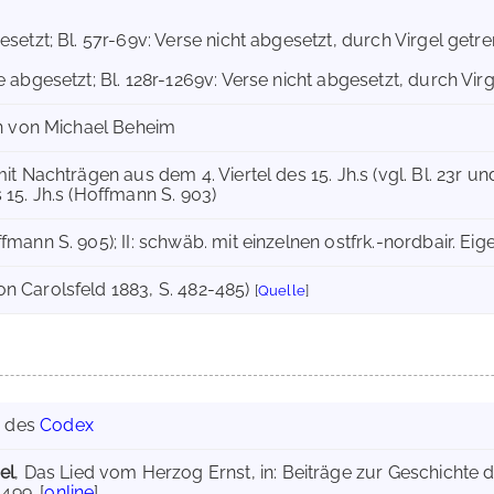
esetzt; Bl. 57r-69v: Verse nicht abgesetzt, durch Virgel getre
e abgesetzt; Bl. 128r-1269v: Verse nicht abgesetzt, durch Vir
ben von Michael Beheim
mit Nachträgen aus dem 4. Viertel des 15. Jh.s (vgl. Bl. 23r u
 15. Jh.s (Hoffmann S. 903)
fmann S. 905); II: schwäb. mit einzelnen ostfrk.-nordbair. Ei
on Carolsfeld 1883, S. 482-485)
[
Quelle
]
g des
Codex
el
, Das Lied vom Herzog Ernst, in: Beiträge zur Geschichte 
499. [
online
]