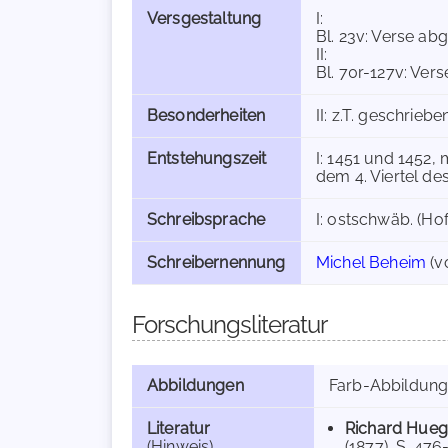
Versgestaltung
I:
Bl. 23v: Verse abg
II:
Bl. 70r-127v: Vers
Besonderheiten
II: z.T. geschrie
Entstehungszeit
I: 1451 und 1452, 
dem 4. Viertel des
Schreibsprache
I: ostschwäb. (Hof
Schreibernennung
Michel Beheim
(v
Forschungsliteratur
Abbildungen
Farb-Abbildun
Literatur
Richard Hueg
(Hinweis)
(1877), S. 476-