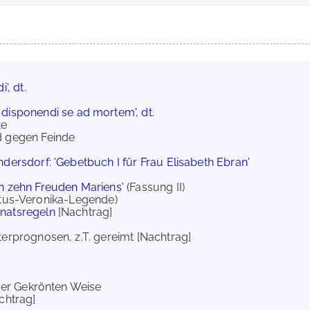
', dt.
disponendi se ad mortem', dt.
t
e
d gegen Feinde
ndersdorf
:
'Gebetbuch I für Frau Elisabeth Ebran'
n zehn Freuden Mariens'
(Fassung II)
Pilatus-Veronika-Legende)
natsregeln
[Nachtrag]
terprognosen, z.T. gereimt [Nachtrag]
 der Gekrönten Weise
chtrag]