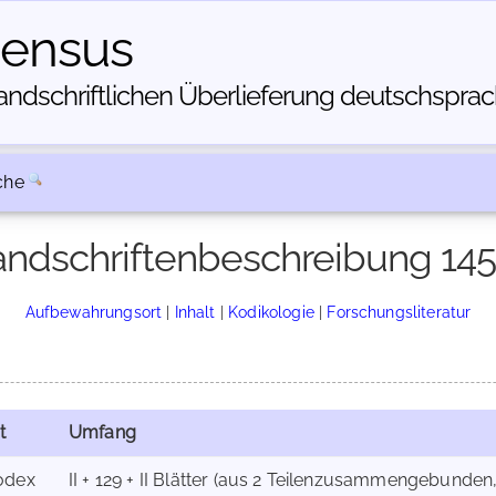
census
dschriftlichen Über­lieferung deutschsprachi
che
ndschriftenbeschreibung 14
Aufbewahrungsort
|
Inhalt
|
Kodikologie
|
Forschungsliteratur
t
Umfang
odex
II + 129 + II Blätter (aus 2 Teilenzusammengebunden, I: