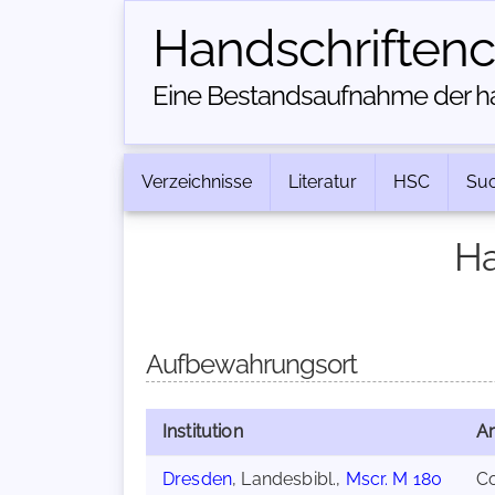
Handschriften­
Eine Bestandsaufnahme der han
Verzeichnisse
Literatur
HSC
Su
Ha
Aufbewahrungsort
Institution
Ar
Dresden
, Landesbibl.,
Mscr. M 180
C