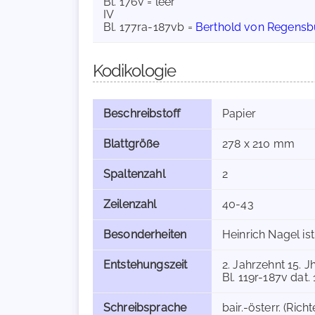
Bl. 176v = leer
IV
Bl. 177ra-187vb =
Berthold von Regensb
Kodikologie
Beschreibstoff
Papier
Blattgröße
278 x 210 mm
Spaltenzahl
2
Zeilenzahl
40-43
Besonderheiten
Heinrich Nagel ist 
Entstehungszeit
2. Jahrzehnt 15. J
Bl. 119r-187v dat. 
Schreibsprache
bair.-österr. (Richt