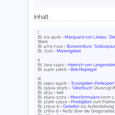
Inhalt
I
Bl. 1ra-45vb =
Marquard von Lindau
:
'De
Werk
Bl. 47ra-71va =
Bonaventura
:
'Soliloquium
Bl. 71vb =
Mariengebet
II
Bl. 72ra-114ra =
Heinrich von Langenstei
Bl. 114rb-118vb =
Beichtspiegel
III
Bl. 119ra-154vb =
'Evangelien-Perikopen'
Bl. 155va-163rb =
'Väterbuch'
[Auszug] (
Bl. 163v = leer
Bl. 164ra-172ra =
Messformulare
(vom 1.
Bl. 172rb-175va =
Predigt(en)
zum Palms
Bl. 175va-b =
Gebet(e)
zur Auferstehung
Bl. 176ra-b = Notiz über die Gregoriani