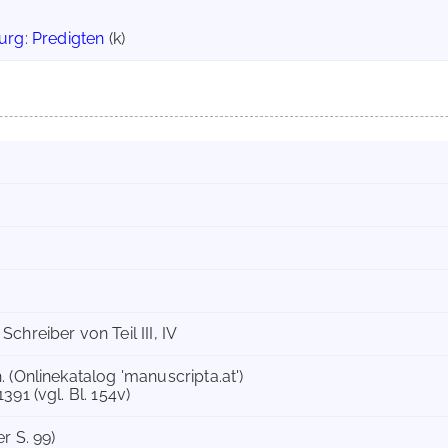
urg
:
Predigten
(k)
Schreiber von Teil III, IV
h. (Onlinekatalog 'manuscripta.at')
1391 (vgl. Bl. 154v)
er S. 99)