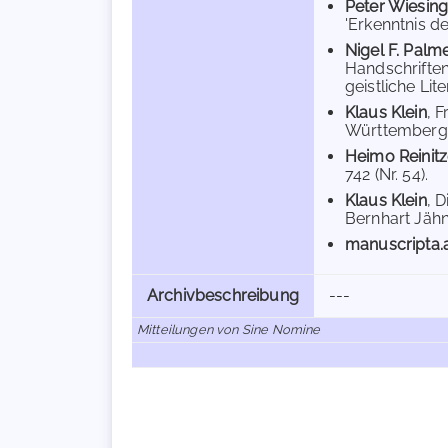
Peter Wiesing
'Erkenntnis de
Nigel F. Palm
Handschriften
geistliche Lit
Klaus Klein
, 
Württembergisc
Heimo Reinitz
742 (Nr. 54).
Klaus Klein
, 
Bernhart Jähni
manuscripta.
Archivbeschreibung
---
Mitteilungen von Sine Nomine