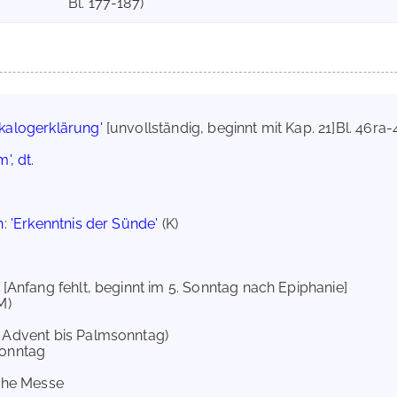
Bl. 177-187)
kalogerklärung'
[unvollständig, beginnt mit Kap. 21]Bl. 46r
', dt.
n
:
'Erkenntnis der Sünde'
(K)
[Anfang fehlt, beginnt im 5. Sonntag nach Epiphanie]
M)
 Advent bis Palmsonntag)
onntag
sche Messe