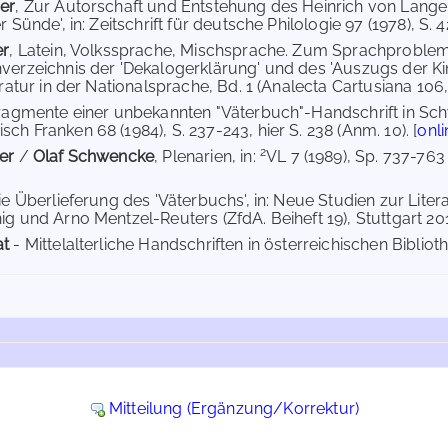
er
, Zur Autorschaft und Entstehung des Heinrich von Lange
r Sünde', in: Zeitschrift für deutsche Philologie 97 (1978), S. 
er
, Latein, Volkssprache, Mischsprache. Zum Sprachproblem
verzeichnis der 'Dekalogerklärung' und des 'Auszugs der Kinde
eratur in der Nationalsprache, Bd. 1 (Analecta Cartusiana 106,1
Fragmente einer unbekannten "Väterbuch"-Handschrift in Schw
h Franken 68 (1984), S. 237-243, hier S. 238 (Anm. 10). [
onli
2
er
/
Olaf Schwencke
, Plenarien, in:
VL 7 (1989), Sp. 737-763
Die Überlieferung des 'Väterbuchs', in: Neue Studien zur Lite
g und Arno Mentzel-Reuters (ZfdA. Beiheft 19), Stuttgart 2014,
at
- Mittelalterliche Handschriften in österreichischen Biblioth
Mitteilung (Ergänzung/Korrektur)