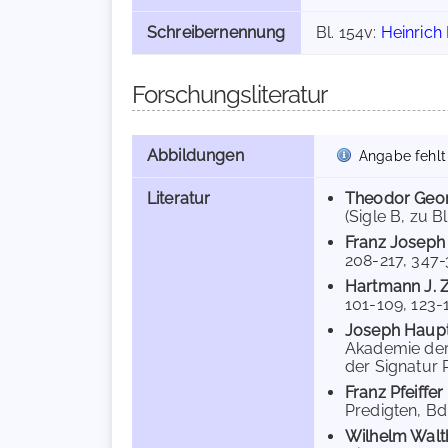
Schreibernennung
Bl. 154v:
Heinrich
Forschungsliteratur
Abbildungen
Angabe fehlt
Literatur
Theodor Geor
(Sigle B, zu Bl
Franz Josep
208-217, 347-3
Hartmann J. Z
101-109, 123-125
Joseph Haup
Akademie der W
der Signatur Ph
Franz Pfeiffer
Predigten, Bd. 
Wilhelm Walt