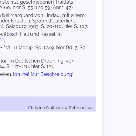
nstein zugeschriebenen Traktats
42-60, hier S. 55 und 59 (Anm. 47).
 bei Marquard von Lindau, mit einem
r Israel', in: Spätmittelalterliche
), Salzburg 1983, S. 70-110, hier S. 107.
äbisch Hall und Kassel, in:
ne
]
2
 +
VL 11 (2004), Sp. 1249, hier Bd. 7, Sp.
ratur im Deutschen Orden, hg. von
 S. 117-126, hier S. 121.
eken. [
online
] [
zur Beschreibung
]
Christine Glaßner, sw, Februar 2022