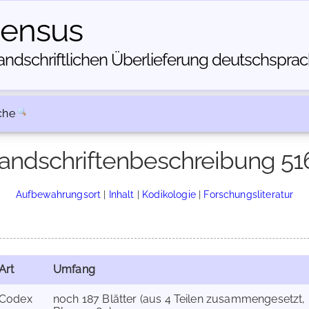
census
dschriftlichen Über­lieferung deutschsprachi
che
andschriftenbeschreibung 51
Aufbewahrungsort
|
Inhalt
|
Kodikologie
|
Forschungsliteratur
Art
Umfang
Codex
noch 187 Blätter (aus 4 Teilen zusammengesetzt, I: Bl. 