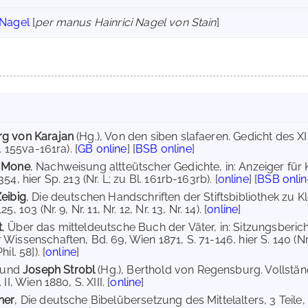
 Nagel
[
per manus Hainrici Nagel von Stain
]
g von Karajan
(Hg.), Von den siben slafaeren. Gedicht des XI
. 155va-161ra). [
GB online
] [
BSB online
]
h Mone
, Nachweisung altteütscher Gedichte, in: Anzeiger für 
54, hier Sp. 213 (Nr. L; zu Bl. 161rb-163rb). [
online
] [
BSB onlin
eibig
, Die deutschen Handschriften der Stiftsbibliothek zu K
, 103 (Nr. 9, Nr. 11, Nr. 12, Nr. 13, Nr. 14). [
online
]
t
, Über das mitteldeutsche Buch der Väter, in: Sitzungsberichte
issenschaften, Bd. 69, Wien 1871, S. 71-146, hier S. 140 (Nr. X
il. 58]). [
online
]
und
Joseph Strobl
(Hg.), Berthold von Regensburg. Vollst
II, Wien 1880, S. XIII. [
online
]
her
, Die deutsche Bibelübersetzung des Mittelalters, 3 Tei