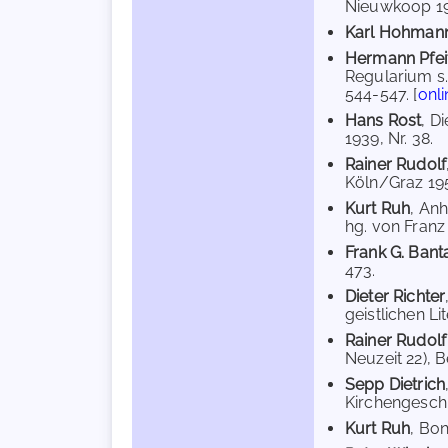
Nieuwkoop 196
Karl Hohman
Hermann Pfei
Regularium s. 
544-547. [
onli
Hans Rost
, D
1939, Nr. 38.
Rainer Rudolf
Köln/Graz 1957
Kurt Ruh
, An
hg. von Franz 
Frank G. Bant
473.
Dieter Richter
geistlichen Li
Rainer Rudol
Neuzeit 22), Be
Sepp Dietrich
Kirchengeschic
Kurt Ruh
, Bon