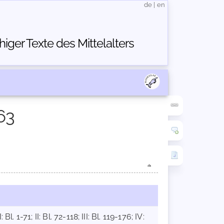
de
|
en
ger Texte des Mittelalters
63
1-71; II: Bl. 72-118; III: Bl. 119-176; IV: