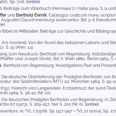
6), Sp. 706. [
online
]
n
, Beiträge zum Väterbuch (Hermaea 7), Halle 1909, S. 9 und 
ffer
und
Berthold Černík
, Catalogus codicum manu scriptor
Augustini Claustroneoburgi asservantur, Bd. 3-6 [handschriftl.]
ne
]
ie Bibel im Mittelalter. Beiträge zur Geschichte und Bibliog
, Ars moriendi. Von der Kunst des heilsamen Lebens und St
, S. 15 (Anm. 14).
hang zum Neudruck: Berthold von Regensburg. Vollständige
Pfeiffer und Joseph Strobl, Bd. II, Wien 1880, Berlin 1965, S. 6
a
, Berthold von Regensburg: Investigations Past and Present, i
, Die deutsche Überlieferung der Predigten Bertholds von
teratur des Spätmittelalters (MTU 21), München 1969, S. 99-102
f
(Hg.), Heinrich von Langenstein, Erchantnuzz der sund (Text
rlin 1969, S. 38-40 (Nr. 10).
, Die deutschen Predigten Bertholds von Regensburg, in: Zei
hte 67 (1973), S. 169-257, hier S. 202 (Nr. 6). [
online
]
2
2
aventura, in:
VL 1 (1978), Sp. 937-947 +
VL 11 (2004), Sp. 270