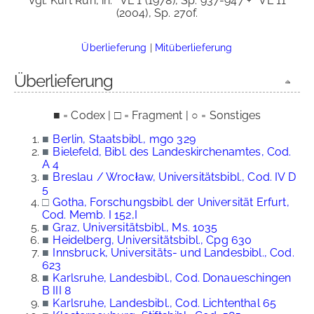
Vgl. Kurt Ruh, in:
VL 1 (1978), Sp. 937-947 +
VL 11
(2004), Sp. 270f.
Überlieferung
|
Mitüberlieferung
Überlieferung
■ = Codex | □ = Fragment | ○ = Sonstiges
■
Berlin, Staatsbibl., mgo 329
■
Bielefeld, Bibl. des Landeskirchenamtes, Cod.
A 4
■
Breslau / Wrocław, Universitätsbibl., Cod. IV D
5
□
Gotha, Forschungsbibl. der Universität Erfurt,
Cod. Memb. I 152,I
■
Graz, Universitätsbibl., Ms. 1035
■
Heidelberg, Universitätsbibl., Cpg 630
■
Innsbruck, Universitäts- und Landesbibl., Cod.
623
■
Karlsruhe, Landesbibl., Cod. Donaueschingen
B III 8
■
Karlsruhe, Landesbibl., Cod. Lichtenthal 65