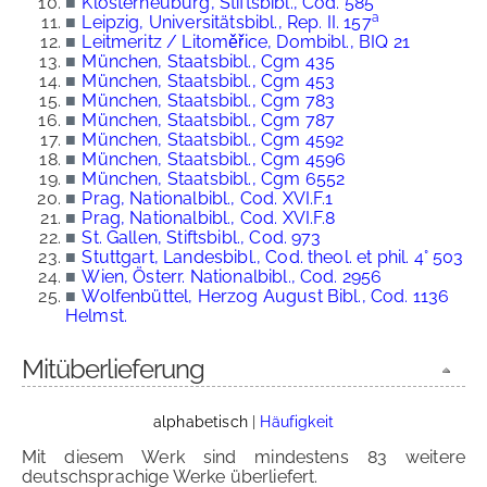
■
Klosterneuburg, Stiftsbibl., Cod. 585
a
■
Leipzig, Universitätsbibl., Rep. II. 157
■
Leitmeritz / Litoměřice, Dombibl., BIQ 21
■
München, Staatsbibl., Cgm 435
■
München, Staatsbibl., Cgm 453
■
München, Staatsbibl., Cgm 783
■
München, Staatsbibl., Cgm 787
■
München, Staatsbibl., Cgm 4592
■
München, Staatsbibl., Cgm 4596
■
München, Staatsbibl., Cgm 6552
■
Prag, Nationalbibl., Cod. XVI.F.1
■
Prag, Nationalbibl., Cod. XVI.F.8
■
St. Gallen, Stiftsbibl., Cod. 973
■
Stuttgart, Landesbibl., Cod. theol. et phil. 4° 503
■
Wien, Österr. Nationalbibl., Cod. 2956
■
Wolfenbüttel, Herzog August Bibl., Cod. 1136
Helmst.
Mitüberlieferung
alphabetisch
|
Häufigkeit
Mit diesem Werk sind mindestens 83 weitere
deutschsprachige Werke überliefert.