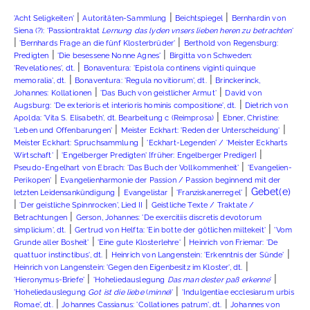
|
|
|
'Acht Seligkeiten'
Autoritäten-Sammlung
Beichtspiegel
Bernhardin von
Siena (?): 'Passiontraktat
Lernung das lyden vnsers lieben heren zu betrachten
'
|
|
'Bernhards Frage an die fünf Klosterbrüder'
Berthold von Regensburg:
|
|
Predigten
'Die besessene Nonne Agnes'
Birgitta von Schweden:
|
'Revelationes', dt.
Bonaventura: 'Epistola continens viginti quinque
|
|
memoralia', dt.
Bonaventura: 'Regula novitiorum', dt.
Brinckerinck,
|
|
Johannes: Kollationen
'Das Buch von geistlicher Armut'
David von
|
Augsburg: 'De exterioris et interioris hominis compositione', dt.
Dietrich von
|
Apolda: 'Vita S. Elisabeth', dt. Bearbeitung c (Reimprosa)
Ebner, Christine:
|
|
'Leben und Offenbarungen'
Meister Eckhart: 'Reden der Unterscheidung'
|
Meister Eckhart: Spruchsammlung
'Eckhart-Legenden' / 'Meister Eckharts
|
|
Wirtschaft'
'Engelberger Predigten' [früher: Engelberger Prediger]
|
Pseudo-Engelhart von Ebrach: 'Das Buch der Vollkommenheit'
'Evangelien-
|
Perikopen'
Evangelienharmonie der Passion / Passion beginnend mit der
|
|
|
Gebet(e)
letzten Leidensankündigung
Evangelistar
'Franziskanerregel'
|
|
'Der geistliche Spinnrocken', Lied II
Geistliche Texte / Traktate /
|
Betrachtungen
Gerson, Johannes: 'De exercitiis discretis devotorum
|
|
simplicium', dt.
Gertrud von Helfta: 'Ein botte der götlichen miltekeit'
'Vom
|
|
Grunde aller Bosheit'
'Eine gute Klosterlehre'
Heinrich von Friemar: 'De
|
|
quattuor instinctibus', dt.
Heinrich von Langenstein: 'Erkenntnis der Sünde'
|
Heinrich von Langenstein: 'Gegen den Eigenbesitz im Kloster', dt.
|
|
'Hieronymus-Briefe'
'Hoheliedauslegung
Das man dester paß erkenne
'
|
'Hoheliedauslegung
Got ist die liebe
(
minne
)'
'Indulgentiae ecclesiarum urbis
|
|
Romae', dt.
Johannes Cassianus: 'Collationes patrum', dt.
Johannes von