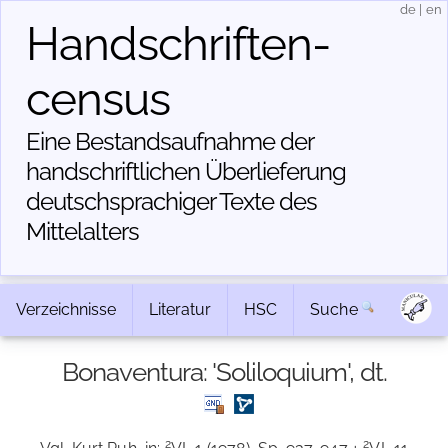
de
|
en
Handschriften­
census
Eine Bestandsaufnahme der
handschriftlichen Über­lieferung
deutschsprachiger Texte des
Mittelalters
Verzeichnisse
Literatur
HSC
Suche
Bonaventura: 'Soliloquium', dt.
2
2