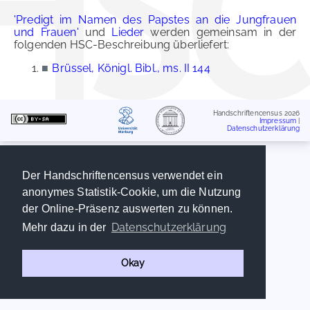
'Predigt im Namen des Papstes an die Jungfrauen
und Frauen'
und
Lieder
werden gemeinsam in der
folgenden HSC-Beschreibung überliefert:
■
Brüssel, Königl. Bibl., ms. II 144
Handschriftencensus 2026
Impressum
|
Datenschutzerklärung
Der Handschriftencensus verwendet ein
anonymes Statistik-Cookie, um die Nutzung
der Online-Präsenz auswerten zu können.
Datenschutzerklärung
Mehr dazu in der
Okay