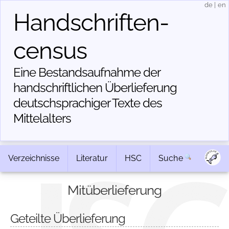
de
|
en
Handschriften­
census
Eine Bestandsaufnahme der
handschriftlichen Über­lieferung
deutschsprachiger Texte des
Mittelalters
Verzeichnisse
Literatur
HSC
Suche
Mitüberlieferung
Geteilte Überlieferung