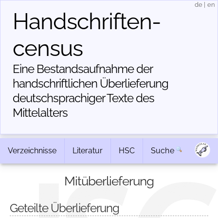
de
|
en
Handschriften­
census
Eine Bestandsaufnahme der
handschriftlichen Über­lieferung
deutschsprachiger Texte des
Mittelalters
Verzeichnisse
Literatur
HSC
Suche
Mitüberlieferung
Geteilte Überlieferung