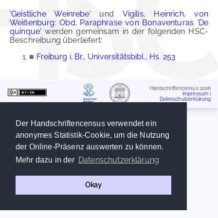
'Geistliche Weinrebe'
und
Vigilis, Heinrich, von
Weißenburg: Obd. Paraphrase von Bonaventuras 'De
quinque'
werden gemeinsam in der folgenden HSC-
Beschreibung überliefert:
■
Freiburg i. Br., Universitätsbibl., Hs. 253
Handschriftencensus 2026
Impressum
|
Datenschutzerklärung
Der Handschriftencensus verwendet ein
anonymes Statistik-Cookie, um die Nutzung
der Online-Präsenz auswerten zu können.
Datenschutzerklärung
Mehr dazu in der
Okay