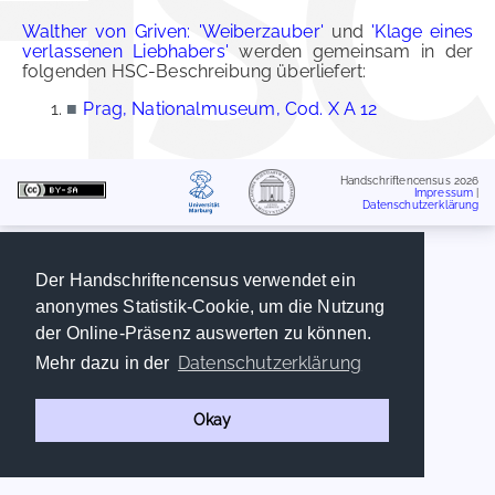
Walther von Griven: 'Weiberzauber'
und
'Klage eines
verlassenen Liebhabers'
werden gemeinsam in der
folgenden HSC-Beschreibung überliefert:
■
Prag, Nationalmuseum, Cod. X A 12
Handschriftencensus 2026
Impressum
|
Datenschutzerklärung
Der Handschriftencensus verwendet ein
anonymes Statistik-Cookie, um die Nutzung
der Online-Präsenz auswerten zu können.
Datenschutzerklärung
Mehr dazu in der
Okay