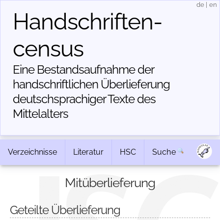
de
|
en
Handschriften­
census
Eine Bestandsaufnahme der
handschriftlichen Über­lieferung
deutschsprachiger Texte des
Mittelalters
Verzeichnisse
Literatur
HSC
Suche
Mitüberlieferung
Geteilte Überlieferung