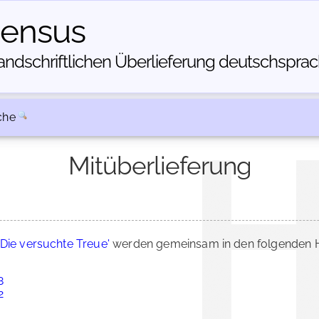
census
dschriftlichen Über­lieferung deutschsprachi
che
Mitüberlieferung
'Die versuchte Treue'
werden gemeinsam in den folgenden H
8
2