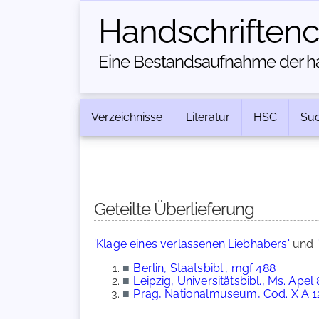
Handschriften­
Eine Bestandsaufnahme der han
Verzeichnisse
Literatur
HSC
Su
Geteilte Überlieferung
'Klage eines verlassenen Liebhabers'
und
■
Berlin, Staatsbibl., mgf 488
■
Leipzig, Universitätsbibl., Ms. Apel 
■
Prag, Nationalmuseum, Cod. X A 1