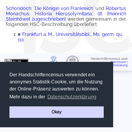
Schondoch: 'Die Königin von Frankreich'
und
Robertus
Monachus: 'Historia Hierosolymitana', dt. (Heinrich
Steinhöwel zugeschrieben)
werden gemeinsam in der
folgenden HSC-Beschreibung überliefert:
■
Frankfurt a. M., Universitätsbibl., Ms. germ. qu.
111
Handschriftencensus 2026
Impressum
|
Datenschutzerklärung
Der Handschriftencensus verwendet ein
anonymes Statistik-Cookie, um die Nutzung
der Online-Präsenz auswerten zu können.
Datenschutzerklärung
Mehr dazu in der
Okay