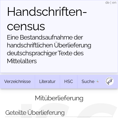
de
|
en
Handschriften­
census
Eine Bestandsaufnahme der
handschriftlichen Über­lieferung
deutschsprachiger Texte des
Mittelalters
Verzeichnisse
Literatur
HSC
Suche
Mitüberlieferung
Geteilte Überlieferung