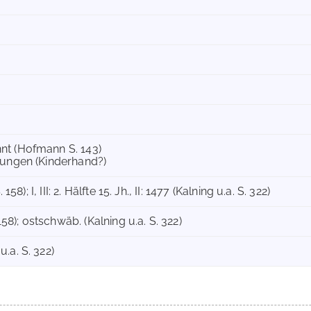
nt (Hofmann S. 143)
nungen (Kinderhand?)
 158); I, III: 2. Hälfte 15. Jh., II: 1477 (Kalning u.a. S. 322)
 158); ostschwäb. (Kalning u.a. S. 322)
.a. S. 322)