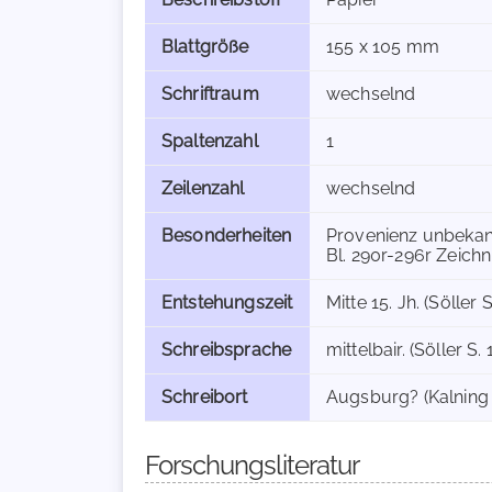
Blattgröße
155 x 105 mm
Schriftraum
wechselnd
Spaltenzahl
1
Zeilenzahl
wechselnd
Besonderheiten
Provenienz unbekan
Bl. 290r-296r Zeich
Entstehungszeit
Mitte 15. Jh. (Söller S.
Schreibsprache
mittelbair. (Söller S.
Schreibort
Augsburg? (Kalning u
Forschungsliteratur