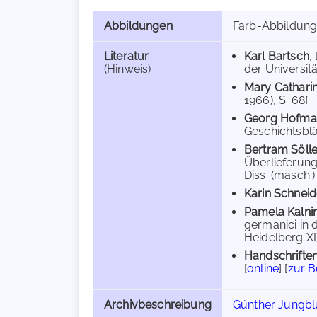
Abbildungen
Farb-Abbildun
Literatur
Karl Bartsch
,
(Hinweis)
der Universitä
Mary Cathari
1966), S. 68f.
Georg Hofma
Geschichtsblät
Bertram Sölle
Überlieferung
Diss. (masch.
Karin Schneid
Pamela Kalni
germanici in 
Heidelberg XI
Handschriften
[
online
] [
zur 
Archivbeschreibung
Günther Jungblu