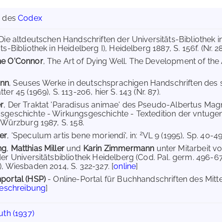
g des
Codex
 Die altdeutschen Handschriften der Universitäts-Bibliothek 
ts-Bibliothek in Heidelberg I), Heidelberg 1887, S. 156f. (Nr. 289
ne O'Connor
, The Art of Dying Well. The Development of the
nn
, Seuses Werke in deutschsprachigen Handschriften des sp
ter 45 (1969), S. 113-206, hier S. 143 (Nr. 87).
r
, Der Traktat 'Paradisus animae' des Pseudo-Albertus Magn
sgeschichte - Wirkungsgeschichte - Textedition der vntuge
) Würzburg 1987, S. 158.
2
er
, 'Speculum artis bene moriendi', in:
VL 9 (1995), Sp. 40-49,
ng
,
Matthias Miller
und
Karin Zimmermann
unter Mitarbeit v
der Universitätsbibliothek Heidelberg (Cod. Pal. germ. 496-67
), Wiesbaden 2014, S. 322-327. [
online
]
portal (HSP)
- Online-Portal für Buchhandschriften des Mit
Beschreibung
]
th (1937)