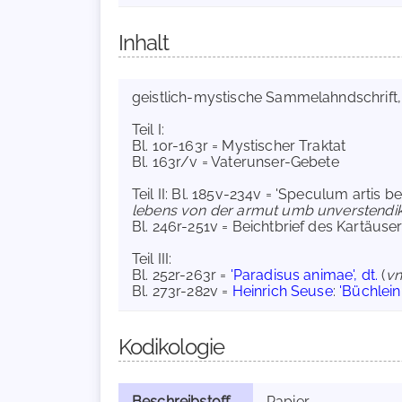
Inhalt
geistlich-mystische Sammelahndschrift, d
Teil I:
Bl. 10r-163r = Mystischer Traktat
Bl. 163r/v = Vaterunser-Gebete
Teil II: Bl. 185v-234v = 'Speculum artis 
lebens von der armut umb unverstendik
Bl. 246r-251v = Beichtbrief des Kartäu
Teil III:
Bl. 252r-263r =
'Paradisus animae', dt.
(
vn
Bl. 273r-282v =
Heinrich Seuse
:
'Büchlein
Kodikologie
Beschreibstoff
Papier