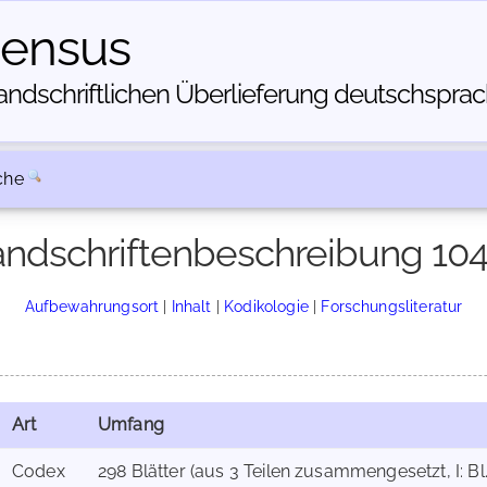
census
dschriftlichen Über­lieferung deutschsprachi
che
ndschriftenbeschreibung 10
Aufbewahrungsort
|
Inhalt
|
Kodikologie
|
Forschungsliteratur
Art
Umfang
Codex
298 Blätter (aus 3 Teilen zusammengesetzt, I: Bl. 1-