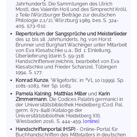
Jahrhunderts. Die Sammlungen des Ulrich
Mostl, des Valentin Holl und des Simprecht Kröll,
2 Teile (Würzburger Beiträge zur deutschen
Philologie 2,1/2), Würzburg 1989, bes. S. 324-
405, 573-612.
Repertorium der Sangsprüche und Meisterlieder
des 12. bis 18. Jahrhunderts, hg. von Horst
Brunner und Burghart Wachinger unter Mitarbeit
von Eva Klesatschke u.a., Bd. 1: Einleitung,
Überlieferung [darin S. 59-318:
Handschriftenverzeichnis, bearbeitet von Eva
Klesatschke und Frieder Schanze], Tübingen
1994, S. 177.
2
Konrad Kunze
, 'Wilgefortis', in:
VL 10 (1999), Sp.
1081-1083, hier Sp. 1083.
Pamela Kalning
,
Matthias Miller
und
Karin
Zimmermann
, Die Codices Palatini germanici in
der Universitätsbibliothek Heidelberg (Cod. Pal.
germ. 671-848) (Kataloge der
Universitätsbibliothek Heidelberg XII),
Wiesbaden 2016, S. 444-459. [
online
]
Handschriftenportal (HSP)
- Online-Portal für
Buchhandschriften des Mittelalters in deutschen