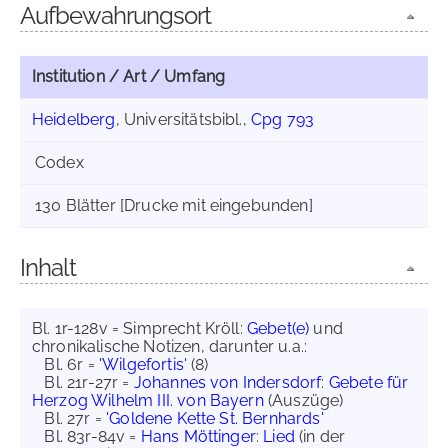
Aufbewahrungsort
Institution / Art / Umfang
Heidelberg
, Universitätsbibl.,
Cpg 793
Codex
130 Blätter [Drucke mit eingebunden]
Inhalt
Bl. 1r-128v = Simprecht Kröll:
Gebet(e)
und
chronikalische Notizen, darunter u.a.:
Bl. 6r =
'Wilgefortis'
(8)
Bl. 21r-27r =
Johannes von Indersdorf
:
Gebete für
Herzog Wilhelm III. von Bayern
(Auszüge)
Bl. 27r =
'Goldene Kette St. Bernhards'
Bl. 83r-84v =
Hans Möttinger
:
Lied
(in der