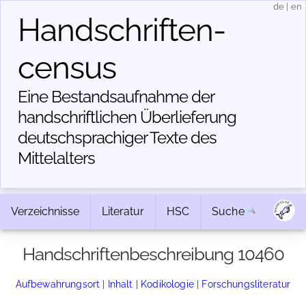
de
|
en
Handschriften­
census
Eine Bestandsaufnahme der
handschriftlichen Über­lieferung
deutschsprachiger Texte des
Mittelalters
Verzeichnisse
Literatur
HSC
Suche
Handschriftenbeschreibung 10460
Aufbewahrungsort
|
Inhalt
|
Kodikologie
|
Forschungsliteratur