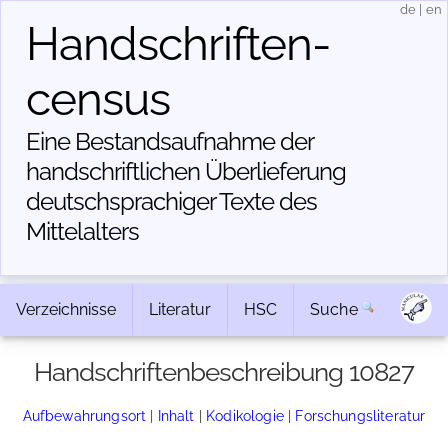
de
|
en
Handschriften­
census
Eine Bestandsaufnahme der
handschriftlichen Über­lieferung
deutschsprachiger Texte des
Mittelalters
Verzeichnisse
Literatur
HSC
Suche
Handschriftenbeschreibung 10827
Aufbewahrungsort
|
Inhalt
|
Kodikologie
|
Forschungsliteratur