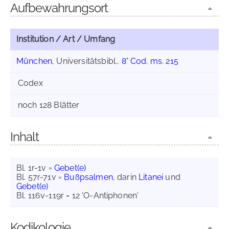
Aufbewahrungsort
Institution / Art / Umfang
München
, Universitätsbibl.,
8° Cod. ms. 215
Codex
noch 128 Blätter
Inhalt
Bl. 1r-1v =
Gebet(e)
Bl. 57r-71v =
Bußpsalmen
, darin
Litanei
und
Gebet(e)
Bl. 116v-119r = 12 'O-Antiphonen'
Kodikologie