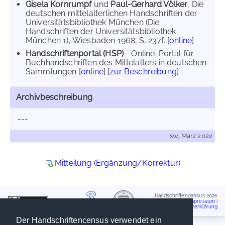
Gisela Kornrumpf
und
Paul-Gerhard Völker
, Die
deutschen mittelalterlichen Handschriften der
Universitätsbibliothek München (Die
Handschriften der Universitätsbibliothek
München 1), Wiesbaden 1968, S. 237f. [
online
]
Handschriftenportal (HSP)
- Online-Portal für
Buchhandschriften des Mittelalters in deutschen
Sammlungen [
online
] [
zur Beschreibung
]
Archivbeschreibung
---
sw, März 2022
Mitteilung (Ergänzung/Korrektur)
Handschriftencensus 2026
Impressum
|
Datenschutzerklärung
Der Handschriftencensus verwendet ein