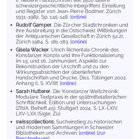
II: Neuere Handschriften seit 1500 (ältere
schweizergeschichtliche inbegriffen). Einleitung
und Register von Jean-Pierre Bodmer, Zürich
1931-1982, Sp. 145-148. [
online
]
Rudolf Gamper
, Die Zürcher Stadtchroniken und
ihre Ausbreitung in die Ostschweiz (Mitteilungen
der Antiquarischen Gesellschaft in Zürich 52,2),
Zürich 1984, S. 181-183. [
online
]
Gisela Wacker
, Ulrich Richentals Chronik des
Konstanzer Konzils und ihre Funktionalisierung
im 15. und 16. Jahrhundert. Aspekte zur
Rekonstruktion der Urschrift und zu den
Wirkungsabsichten der überlieferten
Handschriften und Drucke, Diss. Tübingen 2002,
Anhang II, S. XVIIIf. [
online
]
Sarah Hutterer
, Die 'Konstanzer Weltchronik'.
Modulare Textpraxis in der spätmittelalterlichen
Schriftlichkeit. Edition und Untersuchungen
(ZfdA. Beiheft 45), Stuttgart 2024, S. LX-LXIV,
LXV-LXX (Sigle: Zü).
swisscollections.
Sucheinstieg zu historischen
und modernen Sammlungen in Schweizer
Bibliotheken und Archiven. [
online
] [
zur
Beschreibung
]