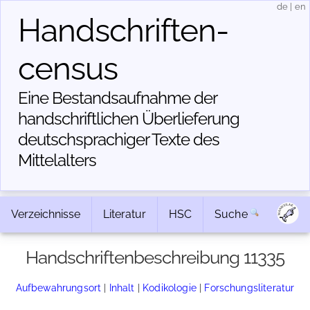
de
|
en
Handschriften­
census
Eine Bestandsaufnahme der
handschriftlichen Über­lieferung
deutschsprachiger Texte des
Mittelalters
Verzeichnisse
Literatur
HSC
Suche
Handschriftenbeschreibung 11335
Aufbewahrungsort
|
Inhalt
|
Kodikologie
|
Forschungsliteratur