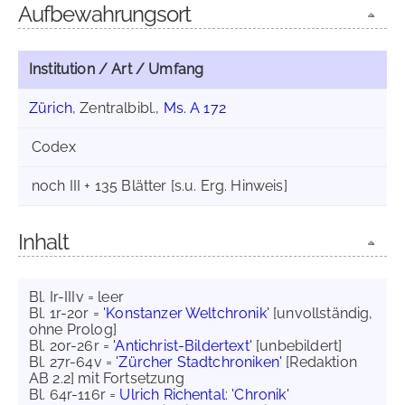
Aufbewahrungsort
Institution / Art / Umfang
Zürich
, Zentralbibl.,
Ms. A 172
Codex
noch III + 135 Blätter [s.u. Erg. Hinweis]
Inhalt
Bl. Ir-IIIv = leer
Bl. 1r-20r =
'Konstanzer Weltchronik'
[unvollständig,
ohne Prolog]
Bl. 20r-26r =
'Antichrist-Bildertext'
[unbebildert]
Bl. 27r-64v =
'Zürcher Stadtchroniken'
[Redaktion
AB 2.2] mit Fortsetzung
Bl. 64r-116r =
Ulrich Richental
:
'Chronik'