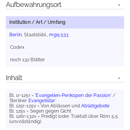
Aufbewahrungsort
Institution / Art / Umfang
Berlin
, Staatsbibl.,
mgq 533
Codex
noch 132 Blätter
Inhalt
Bl. 1r-125r =
'Evangelien-Perikopen der Passion'
/
'Berliner
Evangelistar
'
Bl. 125r-125v = Von Ablässen und
Ablaßgebete
Bl. 125v = Segen gegen Gicht
Bl. 126r-132v = Predigt (oder Traktat) über Röm 5,5
(unvollständig)