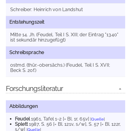
Schreiber: Heinrich von Landshut
Entstehungszeit
Mitte 14. Jh. (Feudel, Teil I S. XIII; der Eintrag "1340"
ist sekundär hinzugefügt)
Schreibsprache
ostmd. (thür.-obersächs.) (Feudel, Teil I S. XVII;
Beck S. 20f.)
Forschungsliteratur
Abbildungen
Feudel
1961
, Tafel 1-2 [= Bl. 1r, 65v]
[
Quelle
]
Splett
1987
, S. 56 [= Bl. 121v, s/w]
, S. 57 [= Bl. 122r,
s/w]
[
Quelle
]