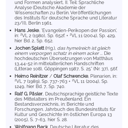
und Formen analysiert, II. Teil: Sprachliche
Analyse (Deutsche Akademie der
Wissenschaften zu Berlin. Veröffentlichungen
des Instituts für deutsche Sprache und Literatur
23/II), Berlin 1961.
Hans Jeske
, 'Evangelien-Perikopen der Passion',
2
2
in:
VL 2 (1980), Sp. 652f. +
VL 11 (2004), Sp. 429,
hier Bd. 2, Sp. 652.
Jochen Splett
(Hg.),
das hymelreich ist gleich
einem verporgen schatz in einem acker ...
Die
hochdeutschen Übersetzungen von Matthäus
13,44-52 in mittelalterlichen Handschriften
(Litterae 108), Göppingen 1987, S. 25* (Nr. 37), 56f.
Heimo Reinitzer
/
Olaf Schwencke
, Plenarien, in:
2
2
VL 7 (1989), Sp. 737-763 +
VL 11 (2004), Sp.
1249, hier Bd. 7, Sp. 740.
Ralf G. Päsler
, Deutschsprachige geistliche Texte
des Mittelalters im Preußenland. Ein
Bestandsverzeichnis, in: Berichte und
Forschungen. Jahrbuch des Bundesinstituts für
Kultur und Geschichte im östlichen Europa 13
(2005), S. 7-63, hier S. 28.
Wolfgang Beck
, Deutsche Literatur des