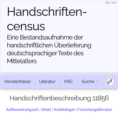
de
|
en
Handschriften­
census
Eine Bestandsaufnahme der
handschriftlichen Über­lieferung
deutschsprachiger Texte des
Mittelalters
Verzeichnisse
Literatur
HSC
Suche
Handschriftenbeschreibung 11856
Aufbewahrungsort
|
Inhalt
|
Kodikologie
|
Forschungsliteratur