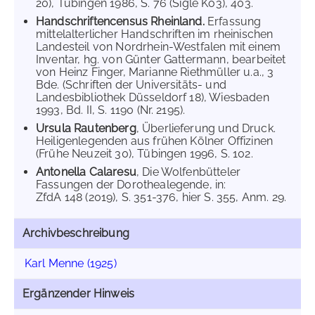
20), Tübingen 1986, S. 76 (Sigle Kö3), 403.
Handschriftencensus Rheinland.
Erfassung
mittelalterlicher Handschriften im rheinischen
Landesteil von Nordrhein-Westfalen mit einem
Inventar, hg. von Günter Gattermann, bearbeitet
von Heinz Finger, Marianne Riethmüller u.a., 3
Bde. (Schriften der Universitäts- und
Landesbibliothek Düsseldorf 18), Wiesbaden
1993, Bd. II, S. 1190 (Nr. 2195).
Ursula Rautenberg
, Überlieferung und Druck.
Heiligenlegenden aus frühen Kölner Offizinen
(Frühe Neuzeit 30), Tübingen 1996, S. 102.
Antonella Calaresu
, Die Wolfenbütteler
Fassungen der Dorothealegende, in:
ZfdA 148 (2019), S. 351-376, hier S. 355, Anm. 29.
Archivbeschreibung
Karl Menne (1925)
Ergänzender Hinweis