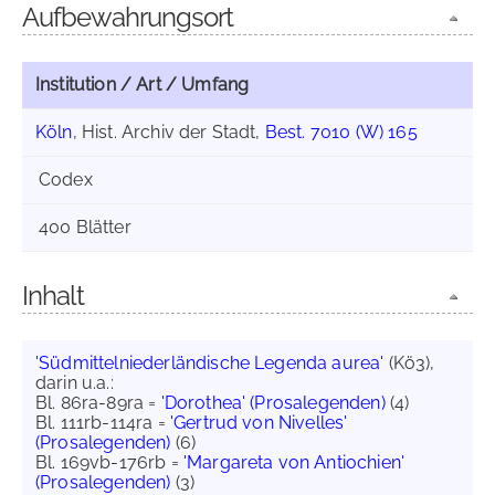
Aufbewahrungsort
Institution / Art / Umfang
Köln
, Hist. Archiv der Stadt,
Best. 7010 (W) 165
Codex
400 Blätter
Inhalt
'Südmittelniederländische Legenda aurea'
(Kö3),
darin u.a.:
Bl. 86ra-89ra =
'Dorothea' (Prosalegenden)
(4)
Bl. 111rb-114ra =
'Gertrud von Nivelles'
(Prosalegenden)
(6)
Bl. 169vb-176rb =
'Margareta von Antiochien'
(Prosalegenden)
(3)