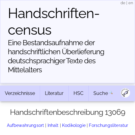
de
|
en
Handschriften­
census
Eine Bestandsaufnahme der
handschriftlichen Über­lieferung
deutschsprachiger Texte des
Mittelalters
Verzeichnisse
Literatur
HSC
Suche
Handschriftenbeschreibung 13069
Aufbewahrungsort
|
Inhalt
|
Kodikologie
|
Forschungsliteratur