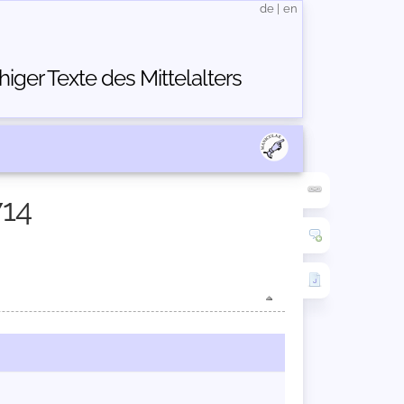
de
|
en
ger Texte des Mittelalters
714