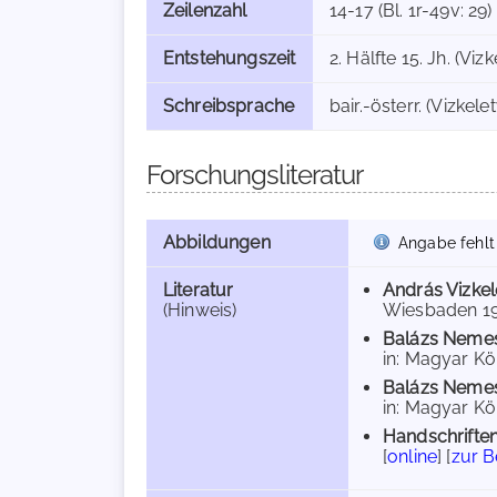
Zeilenzahl
14-17 (Bl. 1r-49v: 29)
Entstehungszeit
2. Hälfte 15. Jh. (Vizk
Schreibsprache
bair.-österr. (Vizkelet
Forschungsliteratur
Abbildungen
Angabe fehlt
Literatur
András Vizkel
(Hinweis)
Wiesbaden 196
Balázs Neme
in: Magyar Kön
Balázs Neme
in: Magyar Kön
Handschriften
[
online
] [
zur 