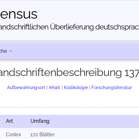
census
dschriftlichen Über­lieferung deutschsprachi
che
ndschriftenbeschreibung 13
Aufbewahrungsort
|
Inhalt
|
Kodikologie
|
Forschungsliteratur
Art
Umfang
Codex
172 Blätter