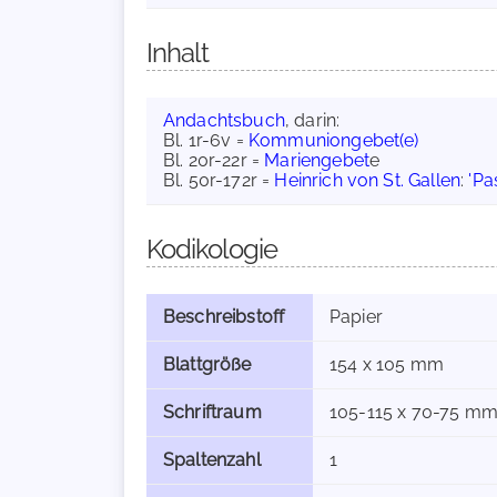
Inhalt
Andachtsbuch
, darin:
Bl. 1r-6v =
Kommuniongebet(e)
Bl. 20r-22r =
Mariengebet
e
Bl. 50r-172r =
Heinrich von St. Gallen
:
'Pa
Kodikologie
Beschreibstoff
Papier
Blattgröße
154 x 105 mm
Schriftraum
105-115 x 70-75 m
Spaltenzahl
1