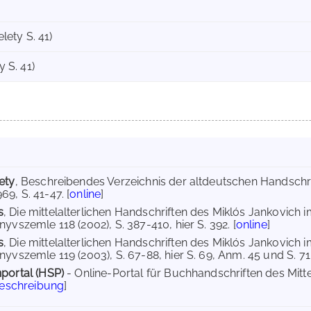
elety S. 41)
y S. 41)
ety
, Beschreibendes Verzeichnis der altdeutschen Handschrif
9, S. 41-47. [
online
]
s
, Die mittelalterlichen Handschriften des Miklós Jankovich 
yvszemle 118 (2002), S. 387-410, hier S. 392. [
online
]
s
, Die mittelalterlichen Handschriften des Miklós Jankovich i
yvszemle 119 (2003), S. 67-88, hier S. 69, Anm. 45 und S. 71.
portal (HSP)
- Online-Portal für Buchhandschriften des Mit
Beschreibung
]