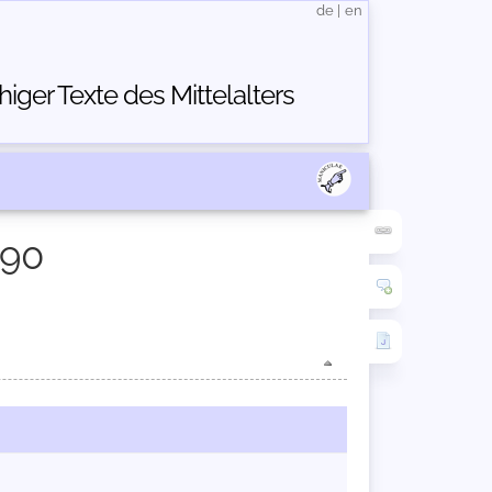
de
|
en
ger Texte des Mittelalters
790