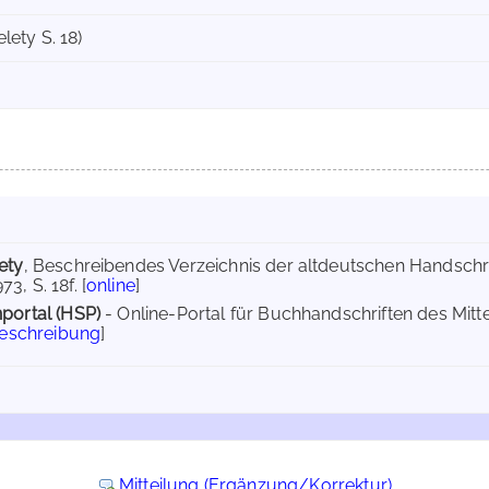
elety S. 18)
ety
, Beschreibendes Verzeichnis der altdeutschen Handschrif
, S. 18f. [
online
]
portal (HSP)
- Online-Portal für Buchhandschriften des Mit
Beschreibung
]
Mitteilung (Ergänzung/Korrektur)