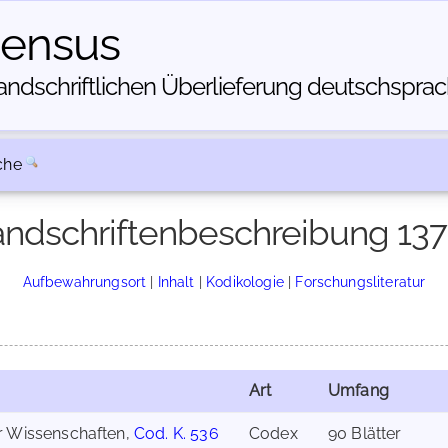
census
dschriftlichen Über­lieferung deutschsprachi
che
ndschriftenbeschreibung 13
Aufbewahrungsort
|
Inhalt
|
Kodikologie
|
Forschungsliteratur
Art
Umfang
er Wissenschaften,
Cod. K. 536
Codex
90 Blätter