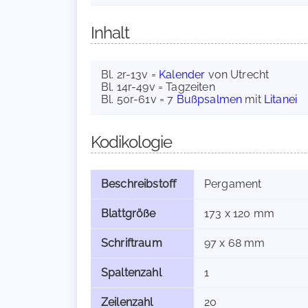
Inhalt
Bl. 2r-13v =
Kalender
von Utrecht
Bl. 14r-49v = Tagzeiten
Bl. 50r-61v = 7
Bußpsalmen
mit
Litanei
Kodikologie
Beschreibstoff
Pergament
Blattgröße
173 x 120 mm
Schriftraum
97 x 68 mm
Spaltenzahl
1
Zeilenzahl
20