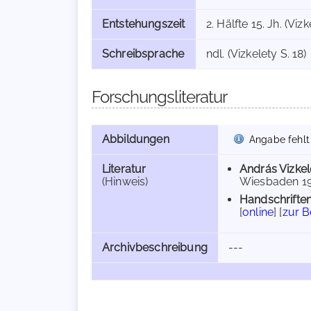
Entstehungszeit
2. Hälfte 15. Jh. (Vizk
Schreibsprache
ndl. (Vizkelety S. 18)
Forschungsliteratur
Abbildungen
Angabe fehlt
Literatur
András Vizkel
(Hinweis)
Wiesbaden 1973
Handschriften
[
online
] [
zur 
Archivbeschreibung
---