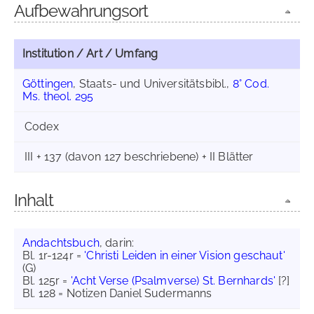
Aufbewahrungsort
Institution / Art / Umfang
Göttingen
, Staats- und Universitätsbibl.,
8° Cod.
Ms. theol. 295
Codex
III + 137 (davon 127 beschriebene) + II Blätter
Inhalt
Andachtsbuch
, darin:
Bl. 1r-124r =
'Christi Leiden in einer Vision geschaut'
(G)
Bl. 125r =
'Acht Verse (Psalmverse) St. Bernhards'
[?]
Bl. 128 = Notizen Daniel Sudermanns