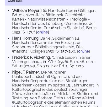
Literatur
Wilhelm Meyer
, Die Handschriften in Göttingen,
Bd. 2: Universitäts-Bibliothek. Geschichte -
Karten - Naturwissenschaften - Theologie -
Handschriften aus Lüneburg (Verzeichniss der
Handschriften im Preußischen Staate I,2), Berlin
1893, S. 476f. [
online
]
Hans Hornung
, Daniel Sudermann als
Handschriftensammler. Ein Beitrag zur
Straßburger Bibliotheksgeschichte, Diss.
(masch.) Tübingen 1956, S. 257-260. [
online
]
Frederick P. Pickering
, 'Christi Leiden in einer
2
Vision geschaut', in:
VL 1 (1978), Sp. 1218-1221 +
2
VL 11 (2004), Sp. 317, hier Bd. 1, Sp. 1219.
Nigel F. Palmer
, Die Münchner
Perikopenhandschrift Cgm 157 und die
Handschriftenproduktion des Straßburger
Reuerinnenklosters im späten 15. Jahrhundert, in:
Kulturtopographie des deutschsprachigen
Südwestens im späteren Mittelalter. Studien und
Texte, hg. von Barbara Fleith und René Wetzel
(Kulturtopographie des alemannischen Raums
1), Berlin/New York 2009, S. 263-300, hier S. 279,