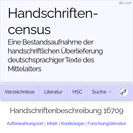
de
|
en
Handschriften­
census
Eine Bestandsaufnahme der
handschriftlichen Über­lieferung
deutschsprachiger Texte des
Mittelalters
Verzeichnisse
Literatur
HSC
Suche
Handschriftenbeschreibung 16709
Aufbewahrungsort
|
Inhalt
|
Kodikologie
|
Forschungsliteratur