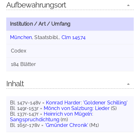
Aufbewahrungsort
Institution / Art / Umfang
München
, Staatsbibl.,
Clm 14574
Codex
184 Blätter
Inhalt
Bl. 147v-148v =
Konrad Harder
:
'Goldener Schilling'
Bl. 149r-153r =
Mönch von Salzburg
:
Lieder
(S)
Bl. 137r-147r =
Heinrich von Mügeln
:
Sangspruchdichtung
(m)
Bl. 165r-178v =
'Gmünder Chronik'
(M1)