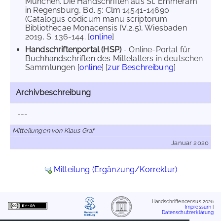
München. Die Handschriften aus St. Emmeram
in Regensburg, Bd. 5: Clm 14541-14690
(Catalogus codicum manu scriptorum
Bibliothecae Monacensis IV,2,5), Wiesbaden
2019, S. 136-144. [
online
]
Handschriftenportal (HSP)
- Online-Portal für
Buchhandschriften des Mittelalters in deutschen
Sammlungen [
online
] [
zur Beschreibung
]
Archivbeschreibung
---
Mitteilungen von Klaus Graf
Januar 2020
Mitteilung (Ergänzung/Korrektur)
Handschriftencensus 2026
Impressum
|
Datenschutzerklärung