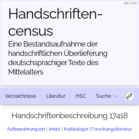
de
|
en
Handschriften­
census
Eine Bestandsaufnahme der
handschriftlichen Über­lieferung
deutschsprachiger Texte des
Mittelalters
Verzeichnisse
Literatur
HSC
Suche
Handschriftenbeschreibung 17418
Aufbewahrungsort
|
Inhalt
|
Kodikologie
|
Forschungsliteratur