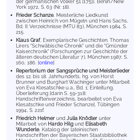
der germanischen Völker 51 [175]), Berlin/New
York 1972, S. 63 (Nr. 18).
Frieder Schanze
, Meisterliche Liedkunst
zwischen Heinrich von Mügeln und Hans Sachs,
Bd. II: Verzeichnisse (MTU 83), München 1984, S.
215.
Klaus Graf
, Exemplarische Geschichten. Thomas
Lirers "Schwäbische Chronik" und die "Gmünder
Kaiserchronik" (Forschungen zur Geschichte der
älteren deutschen Literatur 7), München 1987, S.
160, 186. [
online
]
Repertorium der Sangsprüche und Meisterlieder
des 12. bis 18. Jahrhunderts, hg. von Horst
Brunner und Burghart Wachinger unter Mitarbeit
von Eva Klesatschke u.a., Bd. 1: Einleitung,
Überlieferung [darin S. 59-318:
Handschriftenverzeichnis, bearbeitet von Eva
Klesatschke und Frieder Schanze], Tübingen
1994, S. 221f.
Friedrich Helmer
und
Julia Knödler
unter
Mitarbeit von
Hardo Hilg
und
Elisabeth
Wunderle
, Katalog der lateinischen
Handschriften der Bayerischen Staatsbibliothek