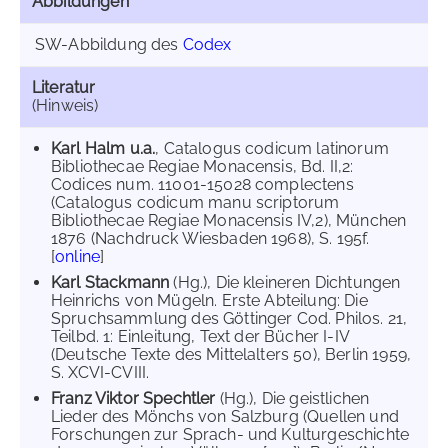
Abbildungen
SW-Abbildung des
Codex
Literatur
(Hinweis)
Karl Halm u.a.
, Catalogus codicum latinorum
Bibliothecae Regiae Monacensis, Bd. II,2:
Codices num. 11001-15028 complectens
(Catalogus codicum manu scriptorum
Bibliothecae Regiae Monacensis IV,2), München
1876 (Nachdruck Wiesbaden 1968), S. 195f.
[
online
]
Karl Stackmann
(Hg.), Die kleineren Dichtungen
Heinrichs von Mügeln. Erste Abteilung: Die
Spruchsammlung des Göttinger Cod. Philos. 21,
Teilbd. 1: Einleitung, Text der Bücher I-IV
(Deutsche Texte des Mittelalters 50), Berlin 1959,
S. XCVI-CVIII.
Franz Viktor Spechtler
(Hg.), Die geistlichen
Lieder des Mönchs von Salzburg (Quellen und
Forschungen zur Sprach- und Kulturgeschichte