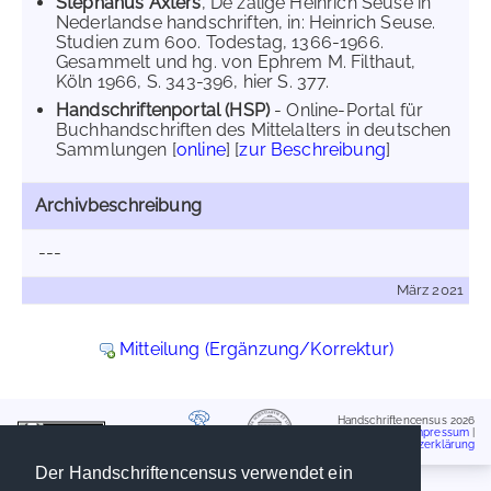
Stephanus Axters
, De zalige Heinrich Seuse in
Nederlandse handschriften, in: Heinrich Seuse.
Studien zum 600. Todestag, 1366-1966.
Gesammelt und hg. von Ephrem M. Filthaut,
Köln 1966, S. 343-396, hier S. 377.
Handschriftenportal (HSP)
- Online-Portal für
Buchhandschriften des Mittelalters in deutschen
Sammlungen [
online
] [
zur Beschreibung
]
Archivbeschreibung
---
März 2021
Mitteilung (Ergänzung/Korrektur)
Handschriftencensus 2026
Impressum
|
Datenschutzerklärung
Der Handschriftencensus verwendet ein