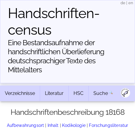
de
|
en
Handschriften­
census
Eine Bestandsaufnahme der
handschriftlichen Über­lieferung
deutschsprachiger Texte des
Mittelalters
Verzeichnisse
Literatur
HSC
Suche
Handschriftenbeschreibung 18168
Aufbewahrungsort
|
Inhalt
|
Kodikologie
|
Forschungsliteratur