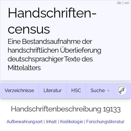
de
|
en
Handschriften­
census
Eine Bestandsaufnahme der
handschriftlichen Über­lieferung
deutschsprachiger Texte des
Mittelalters
Verzeichnisse
Literatur
HSC
Suche
Handschriftenbeschreibung 19133
Aufbewahrungsort
|
Inhalt
|
Kodikologie
|
Forschungsliteratur