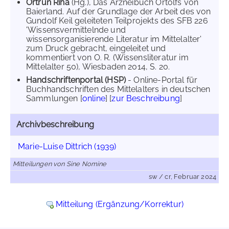
Ortrun Riha
(Hg.), Das Arzneibuch Ortolfs von
Baierland. Auf der Grundlage der Arbeit des von
Gundolf Keil geleiteten Teilprojekts des SFB 226
'Wissensvermittelnde und
wissensorganisierende Literatur im Mittelalter'
zum Druck gebracht, eingeleitet und
kommentiert von O. R. (Wissensliteratur im
Mittelalter 50), Wiesbaden 2014, S. 20.
Handschriftenportal (HSP)
- Online-Portal für
Buchhandschriften des Mittelalters in deutschen
Sammlungen [
online
] [
zur Beschreibung
]
Archivbeschreibung
Marie-Luise Dittrich (1939)
Mitteilungen von Sine Nomine
sw / cr, Februar 2024
Mitteilung (Ergänzung/Korrektur)