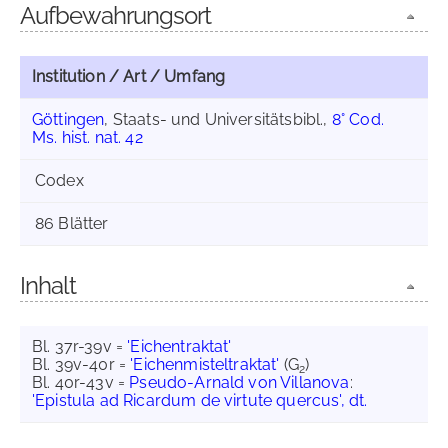
Aufbewahrungsort
Institution / Art / Umfang
Göttingen
, Staats- und Universitätsbibl.,
8° Cod.
Ms. hist. nat. 42
Codex
86 Blätter
Inhalt
Bl. 37r-39v =
'Eichentraktat'
Bl. 39v-40r =
'Eichenmisteltraktat'
(G
)
2
Bl. 40r-43v =
Pseudo-Arnald von Villanova
:
'Epistula ad Ricardum de virtute quercus', dt.