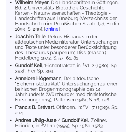
Wilhelm Meyer
, Die Handschriften in Göttingen,
Bd. 2: Universitäts-Bibliothek. Geschichte -
Karten - Naturwissenschaften - Theologie -
Handschriften aus Lüneburg (Verzeichniss der
Handschriften im Preußischen Staate I,2), Berlin
1893, S. 299f. [
online
]
Joachim Telle
, Petrus Hispanus in der
altdeutschen Medizinliteratur. Untersuchungen
und Texte unter besonderer Berücksichtigung
des 'Thesaurus pauperum', Diss. (masch.)
Heidelberg 1972, S. 57-61, 81.
2
Gundolf Keil
, 'Eichentraktat', in:
VL 2 (1980), Sp.
393f., hier Sp. 393.
Annelore Högemann
, Der altdeutsche
"Eichenmisteltraktat". Untersuchungen zu einer
bairischen Drogenmonographie des 14.
Jahrhunderts (Würzburger medizinhistorische
Forschungen 19), Pattensen 1981, S. 16, 126.
2
Francis B. Brévart
, Ottingen, in:
VL 7 (1989), Sp.
204.
Andrea Uhlig-Juse
/
Gundolf Keil
, Zollner,
2
Heinrich, in:
VL 10 (1999), Sp. 1580-1583.