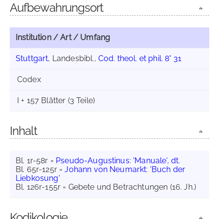
Aufbewahrungsort
Institution / Art / Umfang
Stuttgart
, Landesbibl.,
Cod. theol. et phil. 8° 31
Codex
I + 157 Blätter (3 Teile)
Inhalt
Bl. 1r-58r =
Pseudo-Augustinus
:
'Manuale', dt.
Bl. 65r-125r =
Johann von Neumarkt
:
'Buch der
Liebkosung'
Bl. 126r-155r = Gebete und Betrachtungen (16. Jh.)
Kodikologie