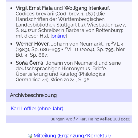
Virgil Ernst Fiala
und
Wolfgang Irtenkauf
,
Codices breviarii (Cod. brev. 1-167) (Die
Handschriften der Württembergischen
Landesbibliothek Stuttgart I,3), Wiesbaden 1977,
S. 84 (zur Schreiberin Barbara von Rottenburg;
mit dieser Hs.). [
online
]
2
Werner Höver
, Johann von Neumarkt, in:
VL 4
2
(1983), Sp. 686-695 +
VL 11 (2004), Sp. 795, hier
Bd. 4, Sp. 687.
Soňa Černá
, Johann von Neumarkt und seine
deutschsprachigen Hieronymus-Briefe.
Überlieferung und Katalog (Philologica
Germanica 41), Wien 2024., S. 36.
Archivbeschreibung
Karl Löffler (ohne Jahr)
Jürgen Wolf / Karl Heinz Keller, Juli 2026
Mitteilung (Ergänzung/Korrektur)