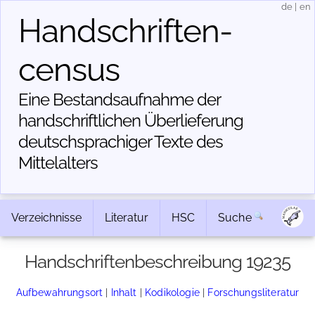
de
|
en
Handschriften­
census
Eine Bestandsaufnahme der
handschriftlichen Über­lieferung
deutschsprachiger Texte des
Mittelalters
Verzeichnisse
Literatur
HSC
Suche
Handschriftenbeschreibung 19235
Aufbewahrungsort
|
Inhalt
|
Kodikologie
|
Forschungsliteratur