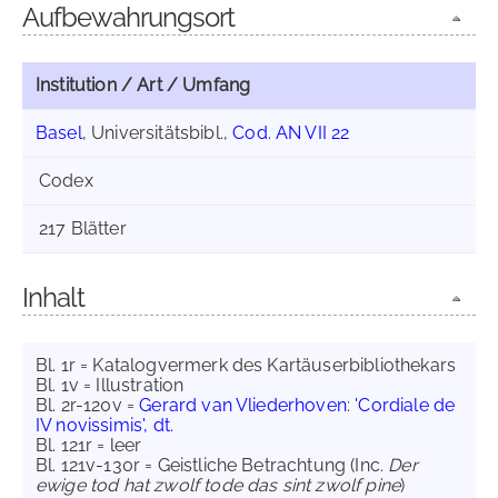
Aufbewahrungsort
Institution / Art / Umfang
Basel
, Universitätsbibl.,
Cod. AN VII 22
Codex
217 Blätter
Inhalt
Bl. 1r = Katalogvermerk des Kartäuserbibliothekars
Bl. 1v = Illustration
Bl. 2r-120v =
Gerard van Vliederhoven
:
'Cordiale de
IV novissimis', dt.
Bl. 121r = leer
Bl. 121v-130r = Geistliche Betrachtung (Inc.
Der
ewige tod hat zwolf tode das sint zwolf pine
)