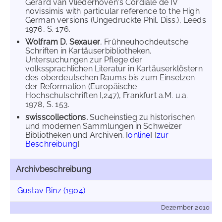
Gerard van Vliederhoven's Cordiale de IV
novissimis with particular reference to the High
German versions (Ungedruckte Phil. Diss.), Leeds
1976, S. 176.
Wolfram D. Sexauer
, Frühneuhochdeutsche
Schriften in Kartäuserbibliotheken.
Untersuchungen zur Pflege der
volkssprachlichen Literatur in Kartäuserklöstern
des oberdeutschen Raums bis zum Einsetzen
der Reformation (Europäische
Hochschulschriften I,247), Frankfurt a.M. u.a.
1978, S. 153.
swisscollections.
Sucheinstieg zu historischen
und modernen Sammlungen in Schweizer
Bibliotheken und Archiven. [
online
] [
zur
Beschreibung
]
Archivbeschreibung
Gustav Binz (1904)
Dezember 2010