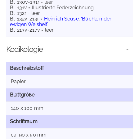
Bl. 130v-131r = leer
Bl. 131v = Illustrierte Federzeichnung
Bl. 132r = leer
Bl. 132v-213r =
Heinrich Seuse
:
'Büchlein der
ewigen Weisheit'
Bl. 213v-217v = leer
Kodikologie
Beschreibstoff
Papier
Blattgröße
140 x 100 mm
Schriftraum
ca. 90 x 50 mm