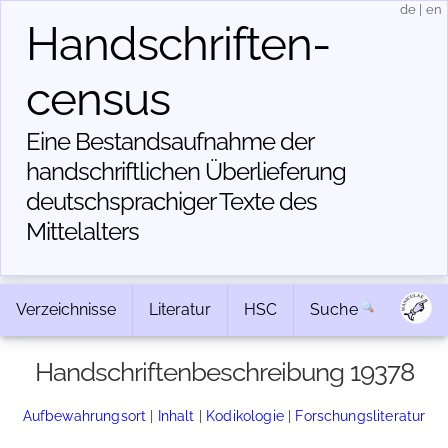
de
|
en
Handschriften­
census
Eine Bestandsaufnahme der
handschriftlichen Über­lieferung
deutschsprachiger Texte des
Mittelalters
Verzeichnisse
Literatur
HSC
Suche
Handschriftenbeschreibung 19378
Aufbewahrungsort
|
Inhalt
|
Kodikologie
|
Forschungsliteratur