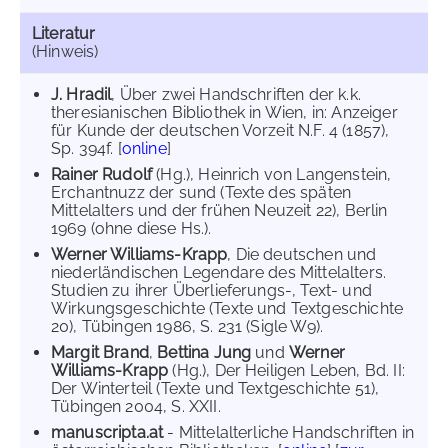
Literatur
(Hinweis)
J. Hradil
, Über zwei Handschriften der k.k.
theresianischen Bibliothek in Wien, in: Anzeiger
für Kunde der deutschen Vorzeit N.F. 4 (1857),
Sp. 394f. [
online
]
Rainer Rudolf
(Hg.), Heinrich von Langenstein,
Erchantnuzz der sund (Texte des späten
Mittelalters und der frühen Neuzeit 22), Berlin
1969 (ohne diese Hs.).
Werner Williams-Krapp
, Die deutschen und
niederländischen Legendare des Mittelalters.
Studien zu ihrer Überlieferungs-, Text- und
Wirkungsgeschichte (Texte und Textgeschichte
20), Tübingen 1986, S. 231 (Sigle W9).
Margit Brand
,
Bettina Jung
und
Werner
Williams-Krapp
(Hg.), Der Heiligen Leben, Bd. II:
Der Winterteil (Texte und Textgeschichte 51),
Tübingen 2004, S. XXII.
manuscripta.at
- Mittelalterliche Handschriften in