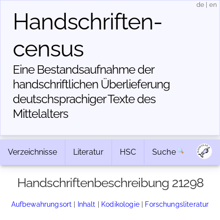
de
|
en
Handschriften­
census
Eine Bestandsaufnahme der
handschriftlichen Über­lieferung
deutschsprachiger Texte des
Mittelalters
Verzeichnisse
Literatur
HSC
Suche
Handschriftenbeschreibung 21298
Aufbewahrungsort
|
Inhalt
|
Kodikologie
|
Forschungsliteratur