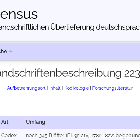
census
dschriftlichen Über­lieferung deutschsprachi
che
ndschriftenbeschreibung 22
Aufbewahrungsort
|
Inhalt
|
Kodikologie
|
Forschungsliteratur
Art
Umfang
Codex
noch 345 Blätter (Bl. 9r-21v, 178r-182v: beigebu