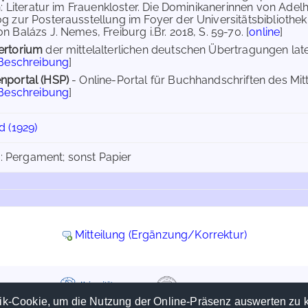
 in: Literatur im Frauenkloster. Die Dominikanerinnen von Adel
g zur Posterausstellung im Foyer der Universitätsbibliothek Fr
n Balázs J. Nemes, Freiburg i.Br. 2018, S. 59-70. [
online
]
ertorium
der mittelalterlichen deutschen Übertragungen la
 Beschreibung
]
nportal (HSP)
- Online-Portal für Buchhandschriften des Mi
 Beschreibung
]
 (1929)
4: Pergament; sonst Papier
Mitteilung (Ergänzung/Korrektur)
ik-Cookie, um die Nutzung der Online-Präsenz auswerten zu 