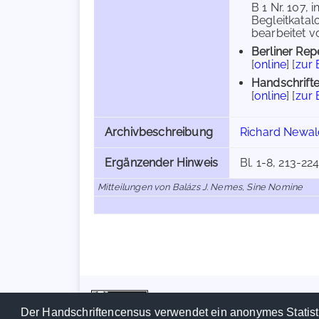
B 1 Nr. 107,
Begleitkatalo
bearbeitet vo
Berliner Rep
[
online
] [
zur
Handschrifte
[
online
] [
zur
Archivbeschreibung
Richard Newald
Ergänzender Hinweis
Bl. 1-8, 213-22
Mitteilungen von Balázs J. Nemes, Sine Nomine
Der Handschriftencensus verwendet ein anonymes Statist