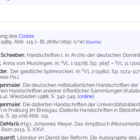
ung des
Codex
1989
, Abb. 115 [= Bl. 268v/269r, s/w]
[
Quelle
]
. Scheeben
, Handschriften I, in: Archiv der deutschen Dominik
2
2
k
, Anna von Munzingen, in:
VL 1 (1978), Sp. 365f. +
VL 11 (200
2
der
, 'Der geistliche Spinnrocken', in:
VL 2 (1980), Sp. 1174-11
ese Hs.).
genmaier
, Die deutschen mittelalterlichen Handschriften der 
ichen Handschriften anderer öffentlicher Sammlungen (Katalo
1,4), Wiesbaden 1988, S. 342-349. [
online
]
genmaier
, Die datierten Handschriften der Universitätsbiblio
n Freiburg im Breisgau (Datierte Handschriften in Bibliothe
9, S. 39 und Abb. 115.
 DeMaris
(Hg.), Johannes Meyer, Das Amptbuch (Monumenta
, Rom 2015, S. XXVI.
quardt
, Literatur im Dienst der Reform. Die Autographe des 