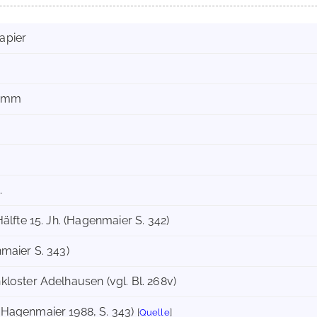
apier
0 mm
.
älfte 15. Jh. (Hagenmaier S. 342)
maier S. 343)
loster Adelhausen (vgl. Bl. 268v)
(Hagenmaier 1988, S. 343)
[
Quelle
]