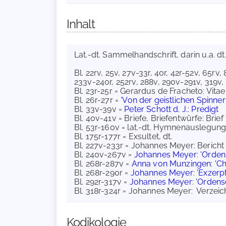
Inhalt
Lat.-dt. Sammelhandschrift, darin u.a. dt.
Bl. 22rv, 25v, 27v-33r, 40r, 42r-52v, 65rv
233v-240r, 252rv, 288v, 290v-291v, 319v,
Bl. 23r-25r = Gerardus de Fracheto: Vita
Bl. 26r-27r =
'Von der geistlichen Spinneri
Bl. 33v-39v =
Peter Schott d. J.: Predigt
Bl. 40v-41v = Briefe, Briefentwürfe: Br
Bl. 53r-160v = lat.-dt. Hymnenausle
Bl. 175r-177r = Exsultet, dt.
Bl. 227v-233r = Johannes Meyer: Bericht
Bl. 240v-267v =
Johannes Meyer
:
'Orden
Bl. 268r-287v =
Anna von Munzingen
:
'Ch
Bl. 268r-290r =
Johannes Meyer
:
'Exzer
Bl. 292r-317v =
Johannes Meyer
:
'Ordens
Bl. 318r-324r = Johannes Meyer: Verzeic
Kodikologie