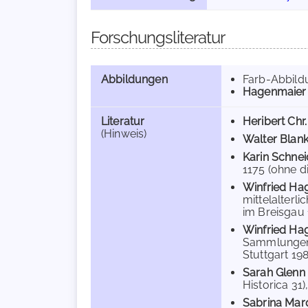
Forschungsliteratur
Abbildungen
Farb-Abbild
Hagenmaier
Literatur
Heribert Chr
(Hinweis)
Walter Blan
Karin Schnei
1175 (ohne di
Winfried Ha
mittelalterl
im Breisgau 
Winfried Ha
Sammlungen i
Stuttgart 198
Sarah Glenn
Historica 31)
Sabrina Mar