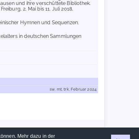
hausen und ihre verschüttete Bibliothek.
eiburg, 2. Mai bis 11. Juli 2018,
teinischer Hymnen und Sequenzen.
ttelalters in deutschen Sammlungen
sw, mt, trk, Februar 2024
Handschriftencensus 2026 |
Impressum
|
Datenschutzerklärung
können. Mehr dazu in der