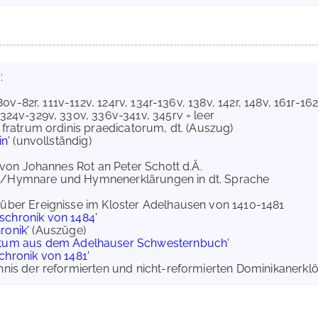
:
, 80v-82r, 111v-112v, 124rv, 134r-136v, 138v, 142r, 148v, 161r-1
 324v-329v, 330v, 336v-341v, 345rv = leer
e fratrum ordinis praedicatorum, dt. (Auszug)
n'
(unvollständig)
ief von Johannes Rot an Peter Schott d.Ä.
gung/Hymnare und Hymnenerklärungen in dt. Sprache
 über Ereignisse im Kloster Adelhausen von 1410-1481
schronik von 1484'
ronik'
(Auszüge)
ptum aus dem Adelhauser Schwesternbuch'
chronik von 1481'
hnis der reformierten und nicht-reformierten Dominikanerklö