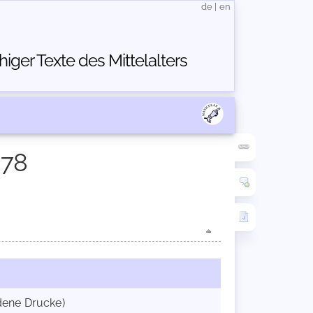
de
|
en
ger Texte des Mittelalters
378
ndene Drucke)