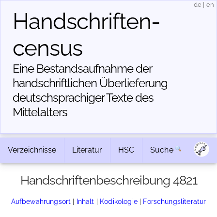
de
|
en
Handschriften­
census
Eine Bestandsaufnahme der
handschriftlichen Über­lieferung
deutschsprachiger Texte des
Mittelalters
Verzeichnisse
Literatur
HSC
Suche
Handschriftenbeschreibung 4821
Aufbewahrungsort
|
Inhalt
|
Kodikologie
|
Forschungsliteratur