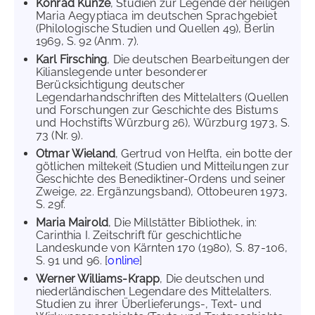
Konrad Kunze
, Studien zur Legende der heiligen
Maria Aegyptiaca im deutschen Sprachgebiet
(Philologische Studien und Quellen 49), Berlin
1969, S. 92 (Anm. 7).
Karl Firsching
, Die deutschen Bearbeitungen der
Kilianslegende unter besonderer
Berücksichtigung deutscher
Legendarhandschriften des Mittelalters (Quellen
und Forschungen zur Geschichte des Bistums
und Hochstifts Würzburg 26), Würzburg 1973, S.
73 (Nr. 9).
Otmar Wieland
, Gertrud von Helfta, ein botte der
götlichen miltekeit (Studien und Mitteilungen zur
Geschichte des Benediktiner-Ordens und seiner
Zweige, 22. Ergänzungsband), Ottobeuren 1973,
S. 29f.
Maria Mairold
, Die Millstätter Bibliothek, in:
Carinthia I. Zeitschrift für geschichtliche
Landeskunde von Kärnten 170 (1980), S. 87-106,
S. 91 und 96. [
online
]
Werner Williams-Krapp
, Die deutschen und
niederländischen Legendare des Mittelalters.
Studien zu ihrer Überlieferungs-, Text- und