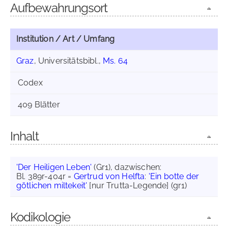
Aufbewahrungsort
Institution / Art / Umfang
Graz
, Universitätsbibl.,
Ms. 64
Codex
409 Blätter
Inhalt
'Der Heiligen Leben'
(Gr1), dazwischen:
Bl. 389r-404r =
Gertrud von Helfta
:
'Ein botte der
götlichen miltekeit'
[nur Trutta-Legende] (gr1)
Kodikologie