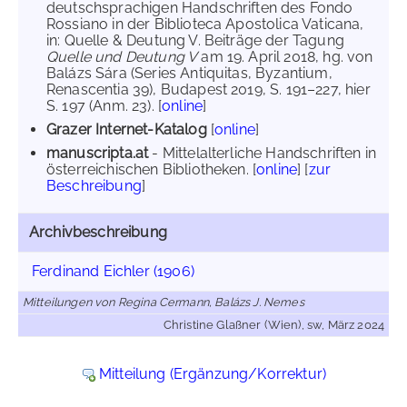
deutschsprachigen Handschriften des Fondo
Rossiano in der Biblioteca Apostolica Vaticana,
in: Quelle & Deutung V. Beiträge der Tagung
Quelle und Deutung V
am 19. April 2018, hg. von
Balázs Sára (Series Antiquitas, Byzantium,
Renascentia 39), Budapest 2019, S. 191–227, hier
S. 197 (Anm. 23). [
online
]
Grazer Internet-Katalog
[
online
]
manuscripta.at
- Mittelalterliche Handschriften in
österreichischen Bibliotheken. [
online
] [
zur
Beschreibung
]
Archivbeschreibung
Ferdinand Eichler (1906)
Mitteilungen von Regina Cermann, Balázs J. Nemes
Christine Glaßner (Wien), sw, März 2024
Mitteilung (Ergänzung/Korrektur)