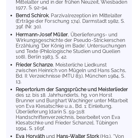
Mittelalter und in der frühen Neuzeit, Wiesbaden
1977, S. 92-94.
Bernd Schirok
, Parzivalrezeption im Mittelalter
(Erträge der Forschung 174), Darmstadt 1982, S.
39f. (Nr. 30).
Hermann-Josef Müller
, Überlieferungs- und
Wirkungsgeschichte der Pseudo-Strickerschen
Erzählung 'Der König im Bade'. Untersuchungen
und Texte (Philologische Studien und Quellen
108), Berlin 1983, S. 42.
Frieder Schanze
, Meisterliche Liedkunst
zwischen Heinrich von Mügeln und Hans Sachs,
Bd. II: Verzeichnisse (MTU 83), München 1984, S.
13.
Repertorium der Sangsprüche und Meisterlieder
des 12. bis 18. Jahrhunderts, hg. von Horst
Brunner und Burghart Wachinger unter Mitarbeit
von Eva Klesatschke u.a., Bd. 1: Einleitung,
Überlieferung [darin S. 59-318:
Handschriftenverzeichnis, bearbeitet von Eva
Klesatschke und Frieder Schanze], Tübingen
1994, S. 169f.
Eva Horváth
und
Hans-Walter Stork
(Hg.), "Von