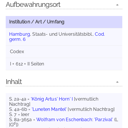
Aufbewahrungsort
Institution / Art / Umfang
Hamburg
, Staats- und Universitätsbibl.,
Cod.
germ. 6
Codex
I + 612 + II Seiten
Inhalt
S. 2a-4a =
'König Artus' Horn' I
[vermutlich
Nachtrag]
S. 4a-6b =
'Luneten Mantel'
[vermutlich Nachtrag]
S. 7 = leer
S. 8a-365a =
Wolfram von Eschenbach
:
'Parzival'
(L
σ
[G
])