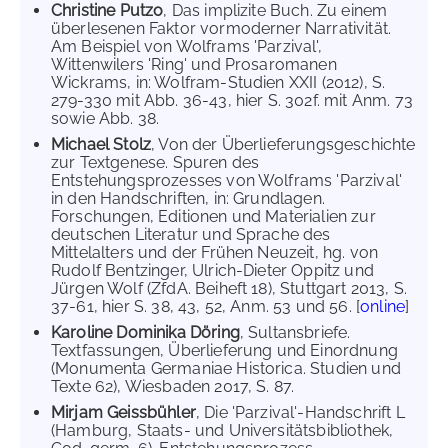
Christine Putzo
, Das implizite Buch. Zu einem
überlesenen Faktor vormoderner Narrativität.
Am Beispiel von Wolframs 'Parzival',
Wittenwilers 'Ring' und Prosaromanen
Wickrams, in: Wolfram-Studien XXII (2012), S.
279-330 mit Abb. 36-43, hier S. 302f. mit Anm. 73
sowie Abb. 38.
Michael Stolz
, Von der Überlieferungsgeschichte
zur Textgenese. Spuren des
Entstehungsprozesses von Wolframs 'Parzival'
in den Handschriften, in: Grundlagen.
Forschungen, Editionen und Materialien zur
deutschen Literatur und Sprache des
Mittelalters und der Frühen Neuzeit, hg. von
Rudolf Bentzinger, Ulrich-Dieter Oppitz und
Jürgen Wolf (ZfdA. Beiheft 18), Stuttgart 2013, S.
37-61, hier S. 38, 43, 52, Anm. 53 und 56. [
online
]
Karoline Dominika Döring
, Sultansbriefe.
Textfassungen, Überlieferung und Einordnung
(Monumenta Germaniae Historica. Studien und
Texte 62), Wiesbaden 2017, S. 87.
Mirjam Geissbühler
, Die 'Parzival'-Handschrift L
(Hamburg, Staats- und Universitätsbibliothek,