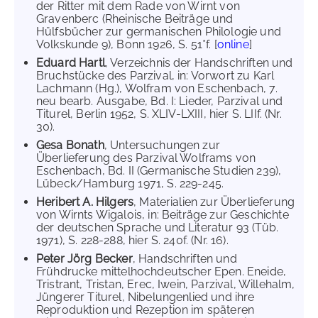
der Ritter mit dem Rade von Wirnt von
Gravenberc (Rheinische Beiträge und
Hülfsbücher zur germanischen Philologie und
Volkskunde 9), Bonn 1926, S. 51*f. [
online
]
Eduard Hartl
, Verzeichnis der Handschriften und
Bruchstücke des Parzival, in: Vorwort zu Karl
Lachmann (Hg.), Wolfram von Eschenbach, 7.
neu bearb. Ausgabe, Bd. I: Lieder, Parzival und
Titurel, Berlin 1952, S. XLIV-LXIII, hier S. LIIf. (Nr.
30).
Gesa Bonath
, Untersuchungen zur
Überlieferung des Parzival Wolframs von
Eschenbach, Bd. II (Germanische Studien 239),
Lübeck/Hamburg 1971, S. 229-245.
Heribert A. Hilgers
, Materialien zur Überlieferung
von Wirnts Wigalois, in: Beiträge zur Geschichte
der deutschen Sprache und Literatur 93 (Tüb.
1971), S. 228-288, hier S. 240f. (Nr. 16).
Peter Jörg Becker
, Handschriften und
Frühdrucke mittelhochdeutscher Epen. Eneide,
Tristrant, Tristan, Erec, Iwein, Parzival, Willehalm,
Jüngerer Titurel, Nibelungenlied und ihre
Reproduktion und Rezeption im späteren