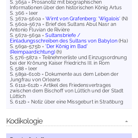
S. 365a = Prosanotiz mit biographischen
Informationen über den historischen König Artus
S. 366 = leer
S. 367a-560a =
Wirnt von Grafenberg
:
'Wigalois'
(N)
S. 560a-567a = Brief des Sultans Abul Nasr an
Antonio Fluvian de Rivière
S. 567a-569a =
Sultansbriefe /
Einladungsschreiben des Sultans von Babylon
(Ha)
S. 569a-575b =
'Der König im Bad'
(Reimpaardichtung)
(h)
S. 576-587a = Teilnehmerliste und Einzugsordnung
bei der Krönung Kaiser Friedrichs III. in Rom
S. 588 = leer
S. 589a-610b = Dokumente aus dem Leben der
Jungfrau von Orleans
S. 611a-612b = Artikel des Friedensvertrages
zwischen dem Bischoff von Lüttich und der Stadt
Lüttich
S. 612b = Notiz über eine Missgeburt in Straßburg
Kodikologie