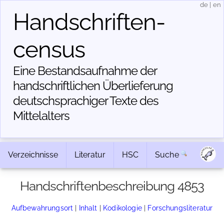
de
|
en
Handschriften­
census
Eine Bestandsaufnahme der
handschriftlichen Über­lieferung
deutschsprachiger Texte des
Mittelalters
Verzeichnisse
Literatur
HSC
Suche
Handschriftenbeschreibung 4853
Aufbewahrungsort
|
Inhalt
|
Kodikologie
|
Forschungsliteratur