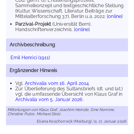
Cod. germ. 6). Entstehungsprozess,
Sammelkonzept und textgeschichtliche Stellung
(Kultur, Wissenschaft, Literatur. Beiträge zur
Mittelalterforschung 37), Berlin u.a. 2022. [
online
]
Parzival-Projekt
(Universität Bern).
Handschriftenverzeichnis. [
online
]
Archivbeschreibung
Emil Henrici (1911)
Ergänzender Hinweis
Vgl.
Archivalia vom 16. April 2014
.
Zur Überlieferung des Sultansbriefs (dt. und lat.)
vgl. die umfassende Übersicht von Klaus Graf in
Archivalia vom 5. Januar 2026
.
Mitteilungen von Klaus Graf, Joachim Heinzle, Sine Nomine,
Christine Putzo, Michael Stolz
Eliana Koschorreck (Marburg), ls, cr, Januar 2026