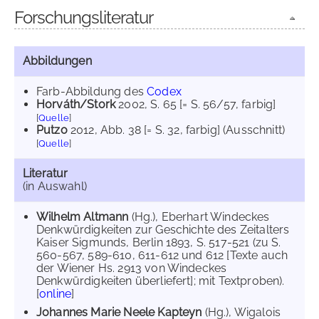
Forschungsliteratur
Abbildungen
Farb-Abbildung des
Codex
Horváth/Stork
2002
, S. 65 [= S. 56/57, farbig]
[
Quelle
]
Putzo
2012
, Abb. 38 [= S. 32, farbig] (Ausschnitt)
[
Quelle
]
Literatur
(in Auswahl)
Wilhelm Altmann
(Hg.), Eberhart Windeckes
Denkwürdigkeiten zur Geschichte des Zeitalters
Kaiser Sigmunds, Berlin 1893, S. 517-521 (zu S.
560-567, 589-610, 611-612 und 612 [Texte auch
der Wiener Hs. 2913 von Windeckes
Denkwürdigkeiten überliefert]; mit Textproben).
[
online
]
Johannes Marie Neele Kapteyn
(Hg.), Wigalois