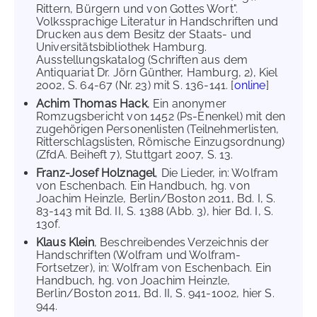
Rittern, Bürgern und von Gottes Wort".
Volkssprachige Literatur in Handschriften und
Drucken aus dem Besitz der Staats- und
Universitätsbibliothek Hamburg.
Ausstellungskatalog (Schriften aus dem
Antiquariat Dr. Jörn Günther, Hamburg, 2), Kiel
2002, S. 64-67 (Nr. 23) mit S. 136-141. [
online
]
Achim Thomas Hack
, Ein anonymer
Romzugsbericht von 1452 (Ps-Enenkel) mit den
zugehörigen Personenlisten (Teilnehmerlisten,
Ritterschlagslisten, Römische Einzugsordnung)
(ZfdA. Beiheft 7), Stuttgart 2007, S. 13.
Franz-Josef Holznagel
, Die Lieder, in: Wolfram
von Eschenbach. Ein Handbuch, hg. von
Joachim Heinzle, Berlin/Boston 2011, Bd. I, S.
83-143 mit Bd. II, S. 1388 (Abb. 3), hier Bd. I, S.
130f.
Klaus Klein
, Beschreibendes Verzeichnis der
Handschriften (Wolfram und Wolfram-
Fortsetzer), in: Wolfram von Eschenbach. Ein
Handbuch, hg. von Joachim Heinzle,
Berlin/Boston 2011, Bd. II, S. 941-1002, hier S.
944.